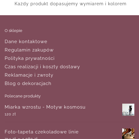
Każdy produkt dopasujemy wymiarem i kolorem
O sklepie
Dane kontaktowe
Regulamin zakupów
Polityka prywatności
Czas realizacji i koszty dostawy
Reklamacje i zwroty
Blog o dekoracjach
Polecane produkty
Miarka wzrostu - Motyw kosmosu
120
zł
Foto-tapeta czekoladowe linie
–
714
zł
1,080
zł