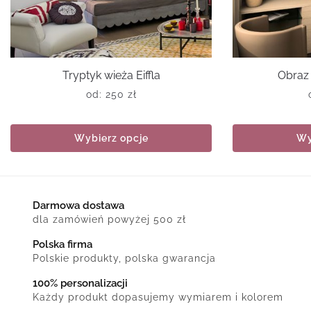
Tryptyk wieża Eiffla
Obraz 
od:
250
zł
Wybierz opcje
Wy
Darmowa dostawa
dla zamówień powyżej 500 zł
Polska firma
Polskie produkty, polska gwarancja
100% personalizacji
Każdy produkt dopasujemy wymiarem i kolorem