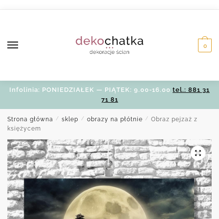
Skip
Skip
to
to
navigation
content
0
Infolinia: PONIEDZIAŁEK — PIĄTEK: 9.00-16.00
tel.: 881 31
71 81
Strona główna
/
sklep
/
obrazy na płótnie
/
Obraz pejzaż z
księżycem