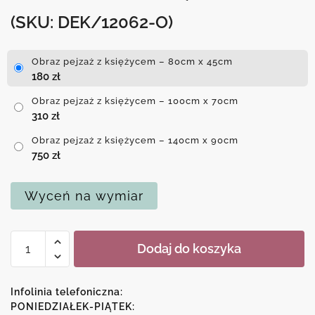
(SKU: DEK/12062-O)
Obraz pejzaż z księżycem – 80cm x 45cm
180
zł
Obraz pejzaż z księżycem – 100cm x 70cm
310
zł
Obraz pejzaż z księżycem – 140cm x 90cm
750
zł
Wyceń na wymiar
ilość
Dodaj do koszyka
Obraz
pejzaż
z
Infolinia telefoniczna:
księżycem
PONIEDZIAŁEK-PIĄTEK: