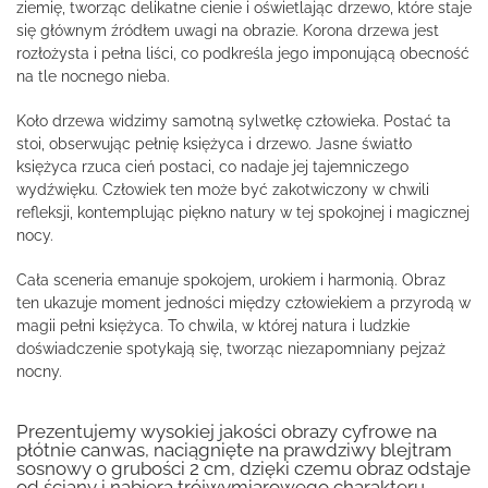
ziemię, tworząc delikatne cienie i oświetlając drzewo, które staje
się głównym źródłem uwagi na obrazie. Korona drzewa jest
rozłożysta i pełna liści, co podkreśla jego imponującą obecność
na tle nocnego nieba.
Koło drzewa widzimy samotną sylwetkę człowieka. Postać ta
stoi, obserwując pełnię księżyca i drzewo. Jasne światło
księżyca rzuca cień postaci, co nadaje jej tajemniczego
wydźwięku. Człowiek ten może być zakotwiczony w chwili
refleksji, kontemplując piękno natury w tej spokojnej i magicznej
nocy.
Cała sceneria emanuje spokojem, urokiem i harmonią. Obraz
ten ukazuje moment jedności między człowiekiem a przyrodą w
magii pełni księżyca. To chwila, w której natura i ludzkie
doświadczenie spotykają się, tworząc niezapomniany pejzaż
nocny.
Prezentujemy wysokiej jakości obrazy cyfrowe na
płótnie canwas, naciągnięte na prawdziwy blejtram
sosnowy o grubości 2 cm, dzięki czemu obraz odstaje
od ściany i nabiera trójwymiarowego charakteru.