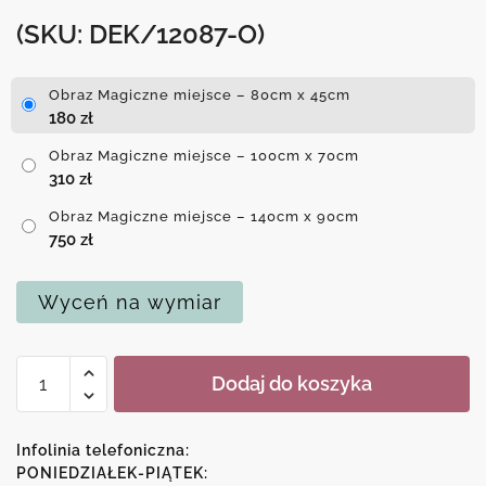
(SKU: DEK/12087-O)
Obraz Magiczne miejsce – 80cm x 45cm
180
zł
Obraz Magiczne miejsce – 100cm x 70cm
310
zł
Obraz Magiczne miejsce – 140cm x 90cm
750
zł
Wyceń na wymiar
ilość
Dodaj do koszyka
Obraz
Magiczne
miejsce
Infolinia telefoniczna:
PONIEDZIAŁEK-PIĄTEK: