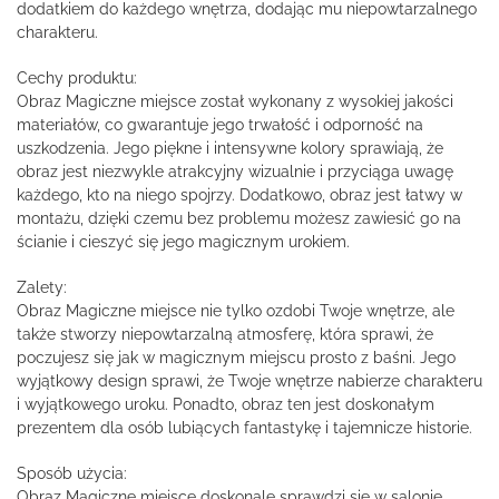
dodatkiem do każdego wnętrza, dodając mu niepowtarzalnego
charakteru.
Cechy produktu:
Obraz Magiczne miejsce został wykonany z wysokiej jakości
materiałów, co gwarantuje jego trwałość i odporność na
uszkodzenia. Jego piękne i intensywne kolory sprawiają, że
obraz jest niezwykle atrakcyjny wizualnie i przyciąga uwagę
każdego, kto na niego spojrzy. Dodatkowo, obraz jest łatwy w
montażu, dzięki czemu bez problemu możesz zawiesić go na
ścianie i cieszyć się jego magicznym urokiem.
Zalety:
Obraz Magiczne miejsce nie tylko ozdobi Twoje wnętrze, ale
także stworzy niepowtarzalną atmosferę, która sprawi, że
poczujesz się jak w magicznym miejscu prosto z baśni. Jego
wyjątkowy design sprawi, że Twoje wnętrze nabierze charakteru
i wyjątkowego uroku. Ponadto, obraz ten jest doskonałym
prezentem dla osób lubiących fantastykę i tajemnicze historie.
Sposób użycia:
Obraz Magiczne miejsce doskonale sprawdzi się w salonie,