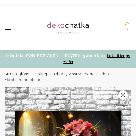
Skip
Skip
to
to
navigation
content
0
Infolinia: PONIEDZIAŁEK — PIĄTEK: 9.00-16.00
tel.: 881 31
71 81
Strona główna
/
sklep
/
Obrazy abstrakcyjne
/
Obraz
Magiczne miejsce