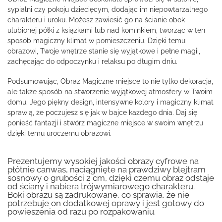
sypialni czy pokoju dziecięcym, dodając im niepowtarzalnego
charakteru i uroku. Możesz zawiesić go na ścianie obok
ulubionej półki z książkami lub nad kominkiem, tworząc w ten
sposób magiczny klimat w pomieszczeniu. Dzięki temu
obrazowi, Twoje wnętrze stanie się wyjątkowe i pełne magii,
zachęcając do odpoczynku i relaksu po długim dniu.
Podsumowując, Obraz Magiczne miejsce to nie tylko dekoracja,
ale także sposób na stworzenie wyjątkowej atmosfery w Twoim
domu. Jego piękny design, intensywne kolory i magiczny klimat
sprawią, że poczujesz się jak w bajce każdego dnia. Daj się
ponieść fantazji i stwórz magiczne miejsce w swoim wnętrzu
dzięki temu uroczemu obrazowi.
Prezentujemy wysokiej jakości obrazy cyfrowe na
płótnie canwas, naciągnięte na prawdziwy blejtram
sosnowy o grubości 2 cm, dzięki czemu obraz odstaje
od ściany i nabiera trójwymiarowego charakteru.
Boki obrazu są zadrukowane, co sprawia, że nie
potrzebuje on dodatkowej oprawy i jest gotowy do
powieszenia od razu po rozpakowaniu.