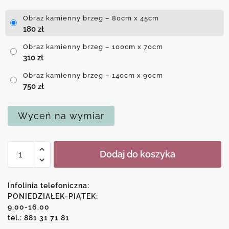
Obraz kamienny brzeg – 80cm x 45cm
180
zł
Obraz kamienny brzeg – 100cm x 70cm
310
zł
Obraz kamienny brzeg – 140cm x 90cm
750
zł
Wyceń na wymiar
ilość
Dodaj do koszyka
Obraz
kamienny
brzeg
Infolinia telefoniczna:
PONIEDZIAŁEK-PIĄTEK:
9.00-16.00
tel.: 881 31 71 81