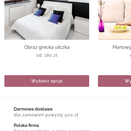
Obraz grecka uliczka
Pionowy
od:
180
zł
Wybierz opcje
Wy
Darmowa dostawa
dla zamówień powyżej 500 zł
Polska firma