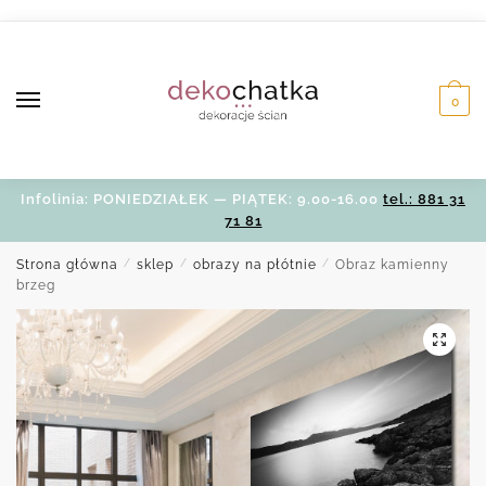
Skip
Skip
to
to
navigation
content
0
Infolinia: PONIEDZIAŁEK — PIĄTEK: 9.00-16.00
tel.: 881 31
71 81
Strona główna
/
sklep
/
obrazy na płótnie
/
Obraz kamienny
brzeg