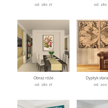
od:
180
zł
od:
18
Obraz róże
Dyptyk star
od:
180
zł
od:
20