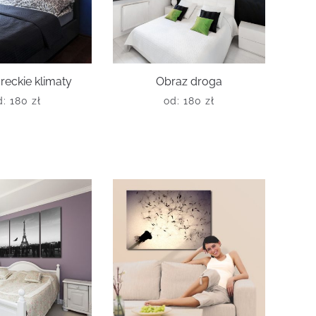
reckie klimaty
Obraz droga
d:
180
zł
od:
180
zł