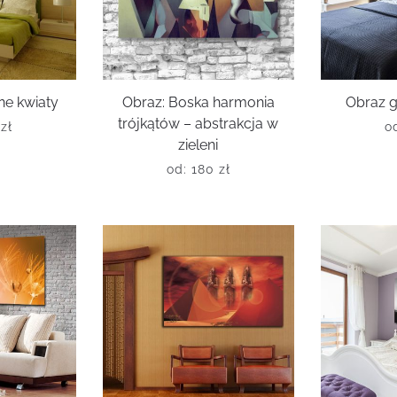
ne kwiaty
Obraz: Boska harmonia
Obraz g
trójkątów – abstrakcja w
0
zł
o
zieleni
od:
180
zł