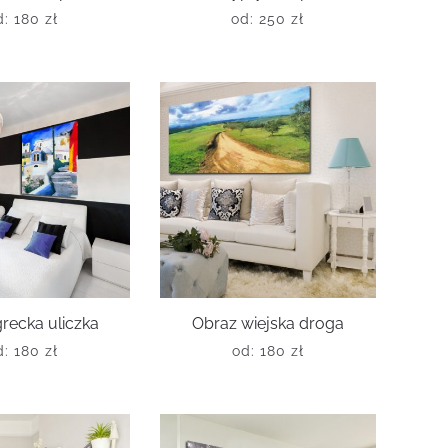
d:
180
zł
od:
250
zł
recka uliczka
Obraz wiejska droga
d:
180
zł
od:
180
zł