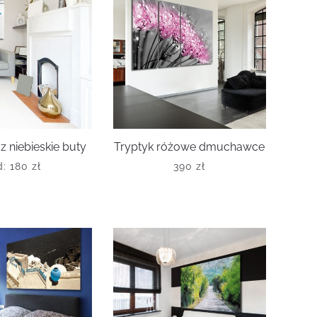
z niebieskie buty
Tryptyk różowe dmuchawce
d:
180
zł
390
zł