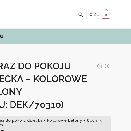
0
ZŁ
0
81
RAZ DO POKOJU
IECKA – KOLOROWE
LONY
U: DEK/70310)
az do pokoju dziecka - Kolorowe balony – 80cm x
cm