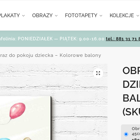
PLAKATY
OBRAZY
FOTOTAPETY
KOLEKCJE
nfolinia: PONIEDZIAŁEK — PIĄTEK: 9.00-16.00
tel.: 881 31 71 
raz do pokoju dziecka – Kolorowe balony
OB
DZ
BA
(SK
Obr
45