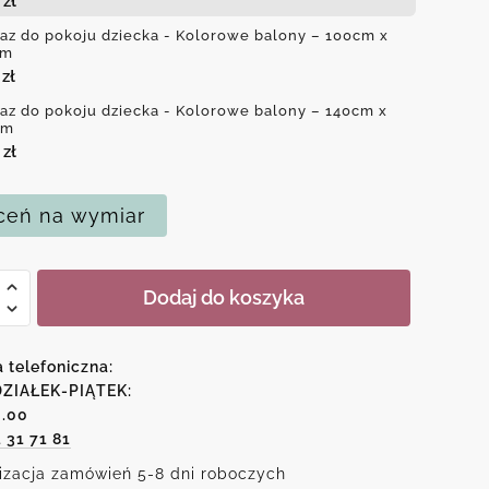
0
zł
az do pokoju dziecka - Kolorowe balony – 100cm x
cm
0
zł
az do pokoju dziecka - Kolorowe balony – 140cm x
cm
0
zł
eń na wymiar
Dodaj do koszyka
u
a telefoniczna:
a
ZIAŁEK-PIĄTEK:
6.00
1 31 71 81
owe
izacja zamówień 5-8 dni roboczych