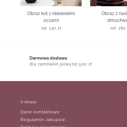
Obraz kot z niebieskimi
Obraz z nas
oczami
dmucha
od:
130
zł
od:
18
Darmowa dostawa
dla zamówień powyżej 500 zł
O sklepie
Dane kontaktowe
Regulamin zakupów