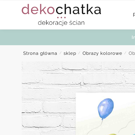
Skip
Skip
to
to
navigation
content
I
Strona główna
sklep
Obrazy kolorowe
Ob
/
/
/