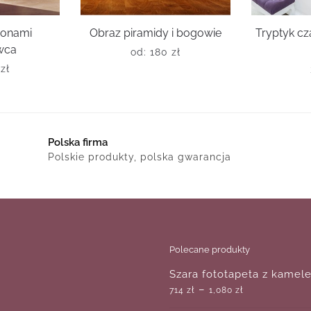
ionami
Obraz piramidy i bogowie
Tryptyk cz
wca
od:
180
zł
0
zł
Polska firma
Polskie produkty, polska gwarancja
Polecane produkty
Szara fototapeta z kame
–
714
zł
1,080
zł