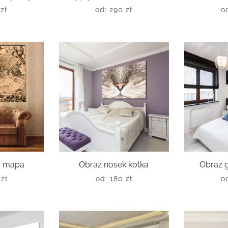
0
zł
od:
290
zł
o
a mapa
Obraz nosek kotka
Obraz g
0
zł
od:
180
zł
o