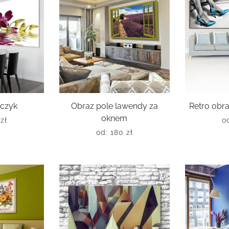
rczyk
Obraz pole lawendy za
Retro obra
oknem
0
zł
o
od:
180
zł