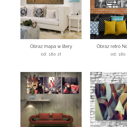
Obraz mapa w litery
Obraz retro N
od:
180
zł
od:
18