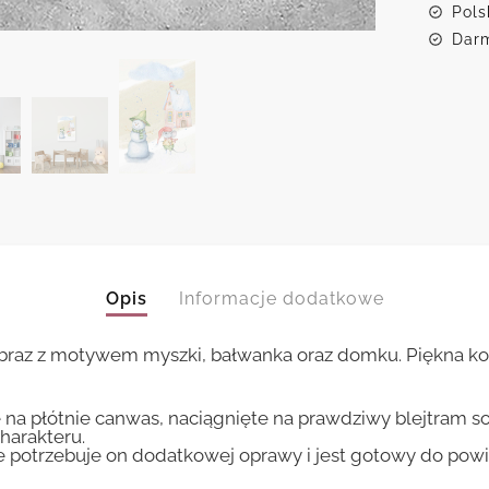
czape
Pols
Darm
Opis
Informacje dodatkowe
braz z motywem myszki, bałwanka oraz domku. Piękna k
 na płótnie canwas, naciągnięte na prawdziwy blejtram s
harakteru.
ie potrzebuje on dodatkowej oprawy i jest gotowy do pow