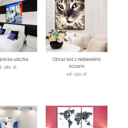
recka uliczka
Obraz kot z niebieskimi
oczami
d:
180
zł
od:
130
zł