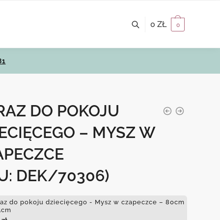
0
ZŁ
0
81
RAZ DO POKOJU
ECIĘCEGO – MYSZ W
APECZCE
U: DEK/70306)
az do pokoju dziecięcego - Mysz w czapeczce – 80cm
5cm