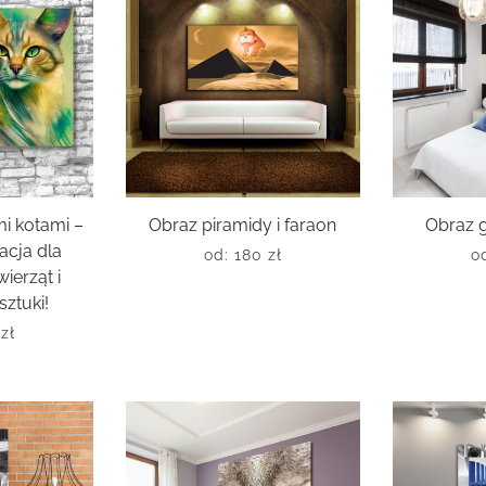
i kotami –
Obraz piramidy i faraon
Obraz g
acja dla
od:
180
zł
o
ierząt i
sztuki!
0
zł