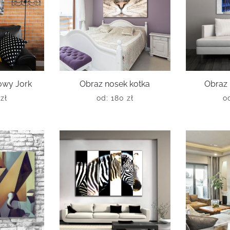
owy Jork
Obraz nosek kotka
Obraz 
0
zł
od:
180
zł
o