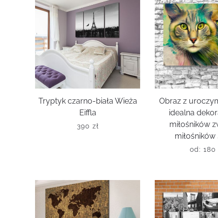
Tryptyk czarno-biała Wieża
Obraz z uroczym
Eiffla
idealna dekor
miłośników zw
390
zł
miłośników 
od:
18