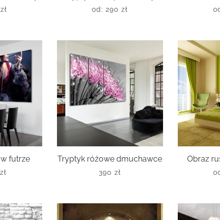
0
zł
od:
290
zł
o
 w futrze
Tryptyk różowe dmuchawce
Obraz ru
0
zł
390
zł
o