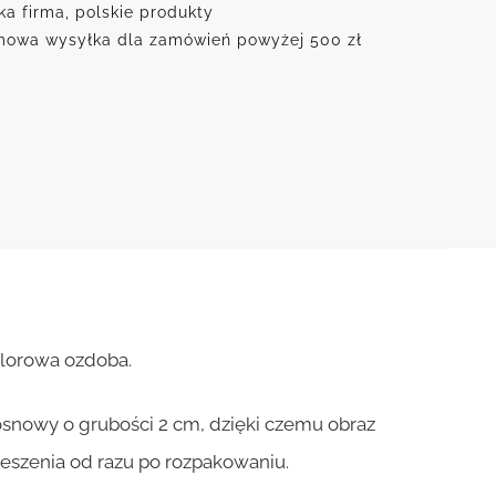
czce
ka firma, polskie produkty
owa wysyłka dla zamówień powyżej 500 zł
olorowa ozdoba.
osnowy o grubości 2 cm, dzięki czemu obraz
ieszenia od razu po rozpakowaniu.