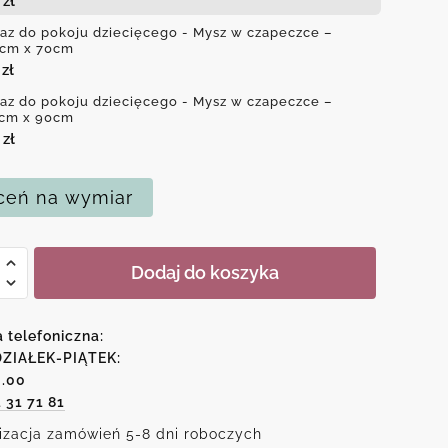
0
zł
az do pokoju dziecięcego - Mysz w czapeczce –
cm x 70cm
0
zł
az do pokoju dziecięcego - Mysz w czapeczce –
cm x 90cm
0
zł
eń na wymiar
Dodaj do koszyka
u
a telefoniczna:
ęcego
ZIAŁEK-PIĄTEK:
6.00
1 31 71 81
izacja zamówień 5-8 dni roboczych