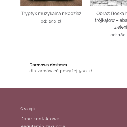
Tryptyk muzykalna młodzież
Obraz: Boska 
trójkątów – ab
od:
290
zł
zielen
od:
18
Darmowa dostawa
dla zamówień powyżej 500 zł
O sklepie
Dane kontaktowe
Regulamin zakupów