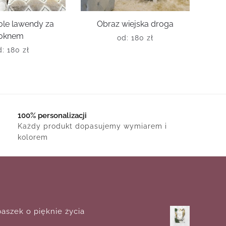
ole lawendy za
Obraz wiejska droga
oknem
od:
180
zł
d:
180
zł
100% personalizacji
Każdy produkt dopasujemy wymiarem i
kolorem
aszek o pięknie życia