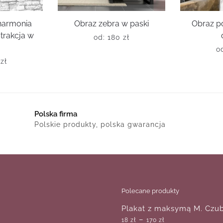
harmonia
Obraz zebra w paski
Obraz p
strakcja w
od:
180
zł
i
o
0
zł
Polska firma
Polskie produkty, polska gwarancja
Polecane produkty
Plakat z maksymą M. Czub
–
18
zł
170
zł