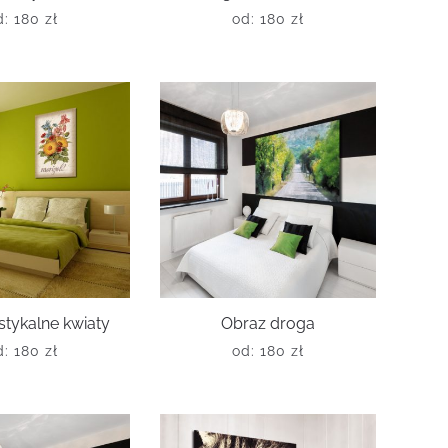
d:
180
zł
od:
180
zł
stykalne kwiaty
Obraz droga
d:
180
zł
od:
180
zł