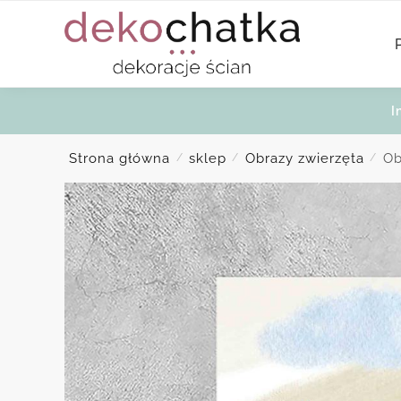
Skip
Skip
to
to
navigation
content
I
Strona główna
sklep
Obrazy zwierzęta
Ob
/
/
/