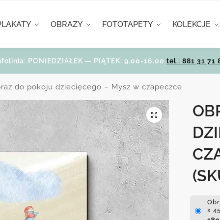
PLAKATY
OBRAZY
FOTOTAPETY
KOLEKCJE
nfolinia: PONIEDZIAŁEK — PIĄTEK: 9.00-16.00
tel.: 881 31 71 
raz do pokoju dziecięcego – Mysz w czapeczce
OB
DZI
CZ
(SK
Obr
x 4