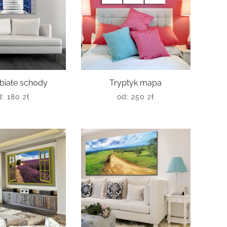
białe schody
Tryptyk mapa
d:
180
zł
od:
250
zł