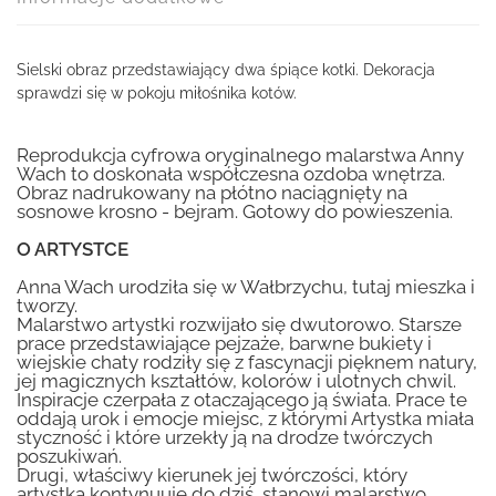
Sielski obraz przedstawiający dwa śpiące kotki. Dekoracja
sprawdzi się w pokoju miłośnika kotów.
Reprodukcja cyfrowa oryginalnego malarstwa Anny
Wach to doskonała współczesna ozdoba wnętrza.
Obraz nadrukowany na płótno naciągnięty na
sosnowe krosno - bejram. Gotowy do powieszenia.
O ARTYSTCE
Anna Wach urodziła się w Wałbrzychu, tutaj mieszka i
tworzy.
Malarstwo artystki rozwijało się dwutorowo. Starsze
prace przedstawiające pejzaże, barwne bukiety i
wiejskie chaty rodziły się z fascynacji pięknem natury,
jej magicznych kształtów, kolorów i ulotnych chwil.
Inspiracje czerpała z otaczającego ją świata. Prace te
oddają urok i emocje miejsc, z którymi Artystka miała
styczność i które urzekły ją na drodze twórczych
poszukiwań.
Drugi, właściwy kierunek jej twórczości, który
artystka kontynuuje do dziś, stanowi malarstwo