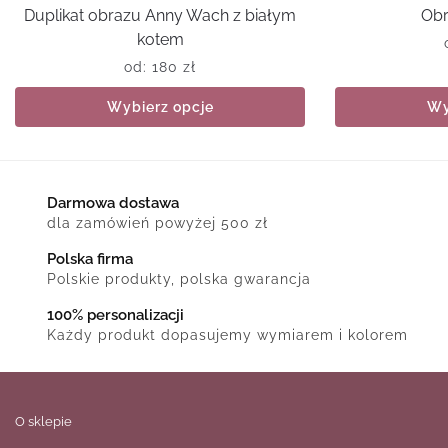
Duplikat obrazu Anny Wach z białym
Obr
kotem
od:
180
zł
Wybierz opcje
Wy
Darmowa dostawa
dla zamówień powyżej 500 zł
Polska firma
Polskie produkty, polska gwarancja
100% personalizacji
Każdy produkt dopasujemy wymiarem i kolorem
O sklepie