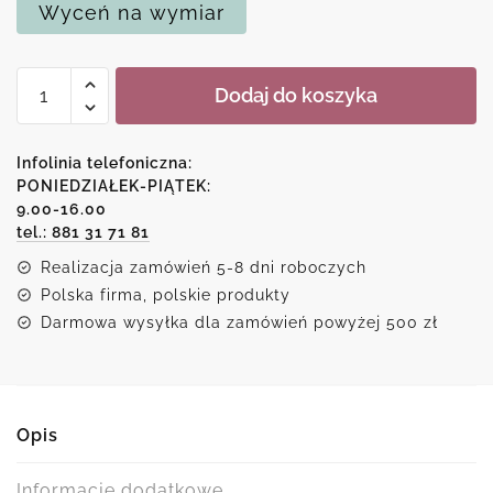
Wyceń na wymiar
ilość
Dodaj do koszyka
Obraz
Anny
Wach
Infolinia telefoniczna:
-
PONIEDZIAŁEK-PIĄTEK:
9.00-16.00
Śpiące
tel.: 881 31 71 81
koty
Realizacja zamówień 5-8 dni roboczych
Polska firma, polskie produkty
Darmowa wysyłka dla zamówień powyżej 500 zł
Opis
Informacje dodatkowe