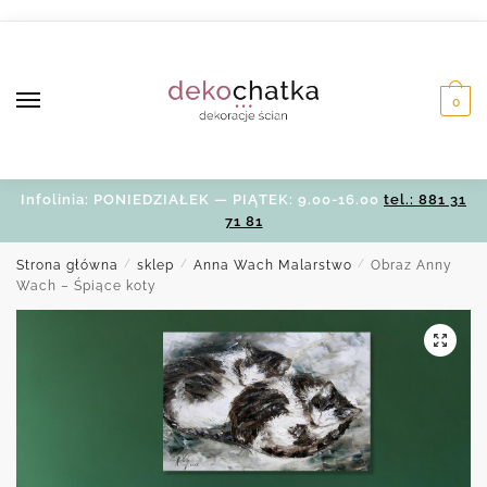
Skip
Skip
to
to
navigation
content
0
Infolinia: PONIEDZIAŁEK — PIĄTEK: 9.00-16.00
tel.: 881 31
71 81
Strona główna
/
sklep
/
Anna Wach Malarstwo
/
Obraz Anny
Wach – Śpiące koty