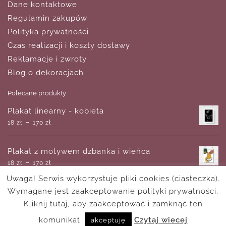
Dane kontaktowe
Regulamin zakupów
Polityka prywatności
Czas realizacji i koszty dostawy
Reklamacje i zwroty
Blog o dekoracjach
Polecane produkty
Plakat linearny - kobieta
–
18
zł
170
zł
Plakat z motywem dzbanka i wieńca
–
18
zł
170
zł
Uwaga! Serwis wykorzystuje pliki cookies (ciasteczka).
Wymagane jest zaakceptowanie polityki prywatności.
Tapeta z motywem marmurowych wzorów
–
Kliknij tutaj, aby zaakceptować i zamknąć ten
714
zł
1,080
zł
komunikat.
Czytaj wiecej
akceptuję