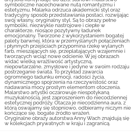
symboliczne nacechowane nutą romantyzmu i
estetyzmu. Malarka odrzuca akademicki styl oraz
tradycyjny sposób przedstawiania postaci, rozwijając
swój własny, oryginalny styl. Są to obrazy pełne
symboliki, niezwykle nastrojowe i ciepłe w
charakterze, niosące pozytywny ładunek
emocjonalny. Tworzone z wykorzystaniem bogatej
palety barwnej, która w przemyślanych połączeniach
i płynnych przejściach przypomina rzekę wylanych
farb, mieszających się, przeplatających wzajemnie i
tworzących wciąż nowe odcienie. W jej obrazach
widać wielką wrażliwość artystyczną,
niepowtarzalne, zmysłowe i jedyne w swoim rodzaju
postrzeganie świata. To przykład zawarcia
ogromnego ładunku emocji, radości życia,
dynamicznego spojrzenia na rzeczywistość oraz
nadawania mocy prostym elementom otoczenia.
Malarstwo artystki oczarowuje niespotykaną
muzykalnością, jest zaproszeniem do niecodziennej
estetycznej podróży. Otacza je niecodzienna aura, z
którą oswajamy się stopniowo, odbieramy niczym nie
kończące się, bogate źródło wrażeń.
Oryginalne obrazy autorstwa Anny Wach znajdują się
w kolekcjach prywatnych w kraju i zagranicą.