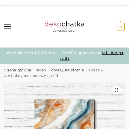
Skip
Skip
to
to
navigation
content
0
Infolinia: PONIEDZIAŁEK — PIĄTEK: 9.00-16.00
tel.: 881 31
71 81
Strona główna
/
sklep
/
obrazy na płótnie
/
Obraz –
abstrakcyjna kompozycja fal