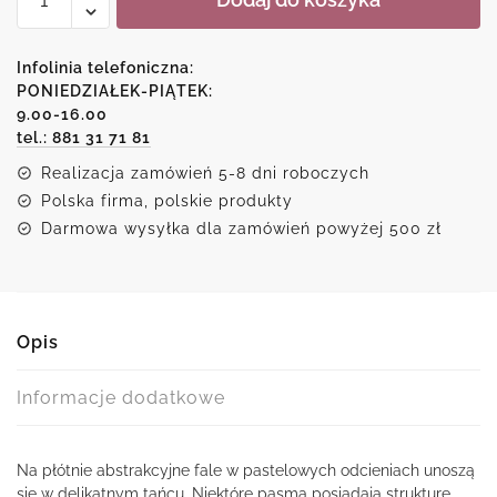
Obraz
-
abstrakcyjna
Infolinia telefoniczna:
kompozycja
PONIEDZIAŁEK-PIĄTEK:
9.00-16.00
fal
tel.: 881 31 71 81
Realizacja zamówień 5-8 dni roboczych
Polska firma, polskie produkty
Darmowa wysyłka dla zamówień powyżej 500 zł
Opis
Informacje dodatkowe
Na płótnie abstrakcyjne fale w pastelowych odcieniach unoszą
się w delikatnym tańcu. Niektóre pasma posiadają strukturę