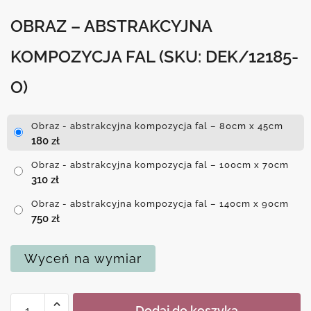
OBRAZ – ABSTRAKCYJNA
KOMPOZYCJA FAL
(SKU: DEK/12185-
O)
Obraz - abstrakcyjna kompozycja fal – 80cm x 45cm
180
zł
Obraz - abstrakcyjna kompozycja fal – 100cm x 70cm
310
zł
Obraz - abstrakcyjna kompozycja fal – 140cm x 90cm
750
zł
Wyceń na wymiar
ilość
Dodaj do koszyka