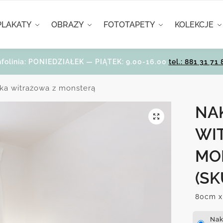
PLAKATY
OBRAZY
FOTOTAPETY
KOLEKCJE
nfolinia: PONIEDZIAŁEK — PIĄTEK: 9.00-16.00
tel.: 881 31 71 
ka witrażowa z monsterą
NA
WI
MO
(SK
80cm x
Nak