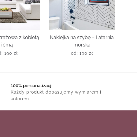
trażowa z kobietą
Naklejka na szybę – Latarnia
i ćmą
morska
d:
190
zł
od:
190
zł
100% personalizacji
Każdy produkt dopasujemy wymiarem i
kolorem