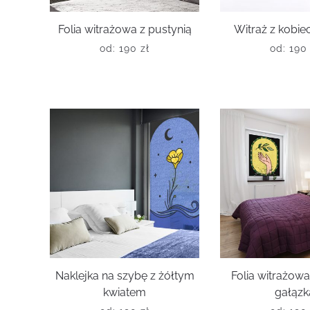
Folia witrażowa z pustynią
Witraż z kobie
od:
190
zł
od:
19
Naklejka na szybę z żółtym
Folia witrażowa 
kwiatem
gałązk