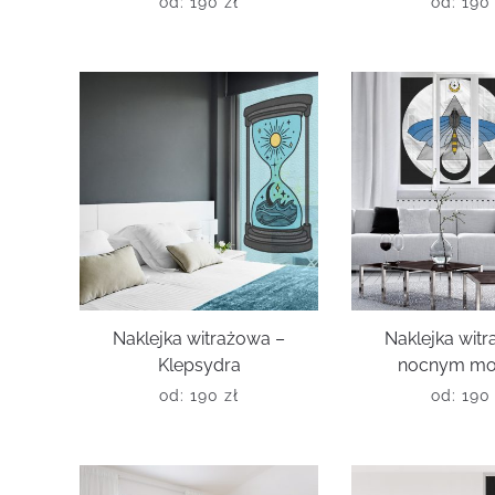
od:
190
zł
od:
19
Naklejka witrażowa –
Naklejka wit
Klepsydra
nocnym mo
od:
190
zł
od:
19