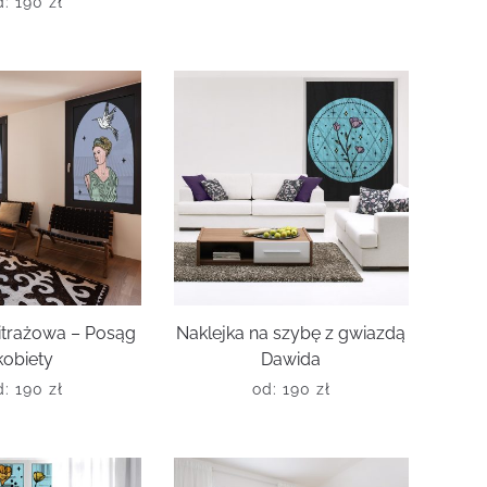
d:
190
zł
itrażowa – Posąg
Naklejka na szybę z gwiazdą
kobiety
Dawida
d:
190
zł
od:
190
zł