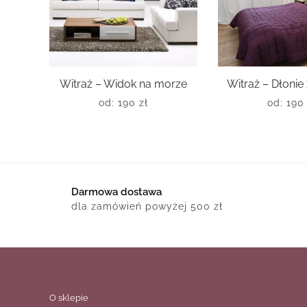
Witraż – Widok na morze
Witraż – Dłonie
od:
190
zł
od:
19
Darmowa dostawa
dla zamówień powyżej 500 zł
O sklepie