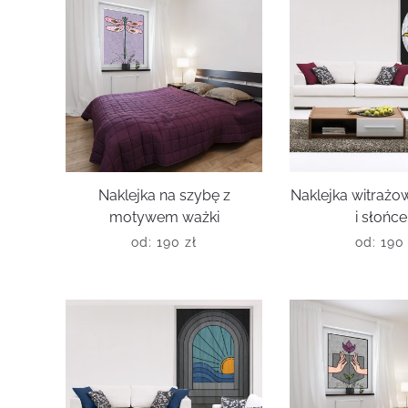
Naklejka na szybę z
Naklejka witraż
motywem ważki
i słońc
od:
190
zł
od:
19