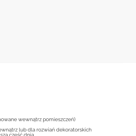
ponowane wewnątrz pomieszczeń)
wnątrz lub dla rozwiań dekoratorskich
szą część dnia.