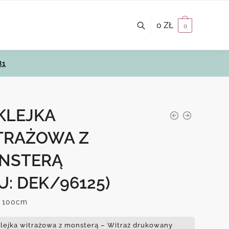
0
ZŁ
0
81
KLEJKA
TRAŻOWA Z
NSTERĄ
U: DEK/96125)
 100cm
lejka witrażowa z monsterą – Witraż drukowany