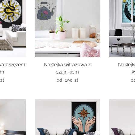
owa z wężem
Naklejka witrażowa z
Naklejk
em
czajnikiem
k
0
zł
od:
190
zł
o