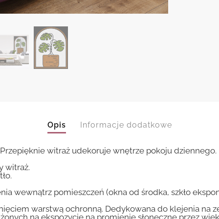
Opis
Informacje dodatkowe
Przepięknie witraż udekoruje wnętrze pokoju dziennego.
 witraż.
tło.
jenia wewnątrz pomieszczeń (okna od środka, szkło eks
ięciem warstwą ochronną. Dedykowana do klejenia na ze
żonych na ekspozycje na promienie słoneczne przez więk