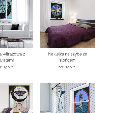
a witrażowa z
Naklejka na szybę ze
wiatami
słońcem
d:
190
zł
od:
190
zł