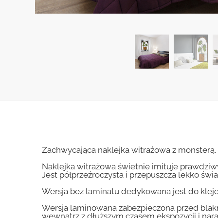
Zachwycająca naklejka witrażowa z monsterą. 
Naklejka witrażowa świetnie imituje prawdziwy
Jest półprzeźroczysta i przepuszcza lekko świa
Wersja bez laminatu dedykowana jest do kle
Wersja laminowana zabezpieczona przed blakn
wewnątrz z dłuższym czasem ekspozycji i nara