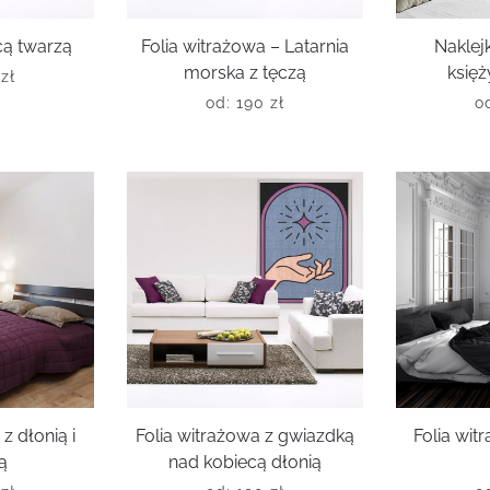
cą twarzą
Folia witrażowa – Latarnia
Naklej
morska z tęczą
księ
0
zł
od:
190
zł
o
z dłonią i
Folia witrażowa z gwiazdką
Folia wit
ą
nad kobiecą dłonią