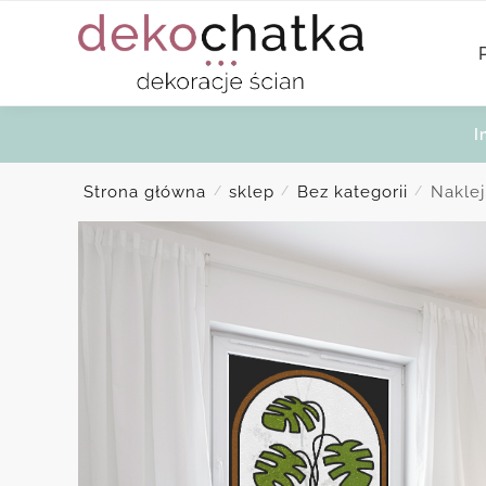
Skip
Skip
to
to
navigation
content
I
Strona główna
sklep
Bez kategorii
Naklej
/
/
/