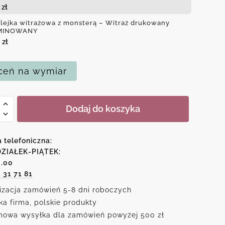
0
zł
lejka witrażowa z monsterą – Witraż drukowany
MINOWANY
0
zł
eń na wymiar
Dodaj do koszyka
ka
owa
a telefoniczna:
erą
ZIAŁEK-PIĄTEK:
6.00
1 31 71 81
izacja zamówień 5-8 dni roboczych
ka firma, polskie produkty
owa wysyłka dla zamówień powyżej 500 zł