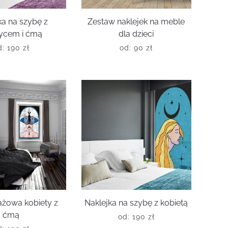
ka na szybę z
Zestaw naklejek na meble
życem i ćmą
dla dzieci
d:
190
zł
od:
90
zł
rażowa kobiety z
Naklejka na szybę z kobietą
ćmą
od:
190
zł