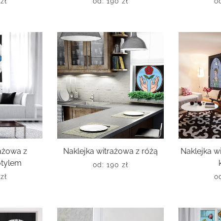
0
zł
od:
190
zł
o
rażowa z
Naklejka witrażowa z różą
Naklejka w
tylem
od:
190
zł
0
zł
o