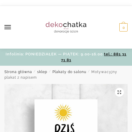
Skip
Skip
to
to
navigation
content
0
Infolinia: PONIEDZIAŁEK — PIĄTEK: 9.00-16.00
tel.: 881 31
71 81
Strona główna
/
sklep
/
Plakaty do salonu
/
Motywacyjny
plakat z napisem