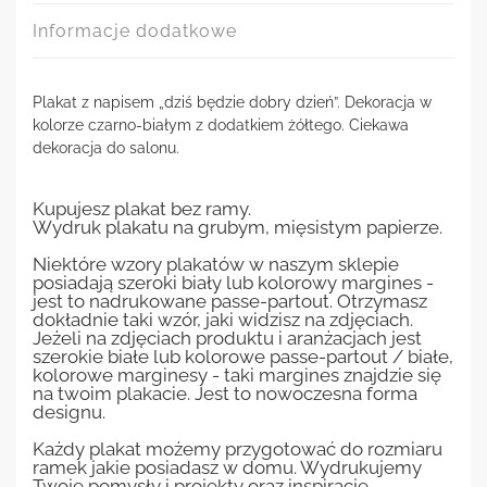
Informacje dodatkowe
Plakat z napisem „dziś będzie dobry dzień”. Dekoracja w
kolorze czarno-białym z dodatkiem żółtego. Ciekawa
dekoracja do salonu.
Kupujesz plakat bez ramy.
Wydruk plakatu na grubym, mięsistym papierze.
Niektóre wzory plakatów w naszym sklepie
posiadają szeroki biały lub kolorowy margines -
jest to nadrukowane passe-partout. Otrzymasz
dokładnie taki wzór, jaki widzisz na zdjęciach.
Jeżeli na zdjęciach produktu i aranżacjach jest
szerokie białe lub kolorowe passe-partout / białe,
kolorowe marginesy - taki margines znajdzie się
na twoim plakacie. Jest to nowoczesna forma
designu.
Każdy plakat możemy przygotować do rozmiaru
ramek jakie posiadasz w domu. Wydrukujemy
Twoje pomysły i projekty oraz inspiracje.