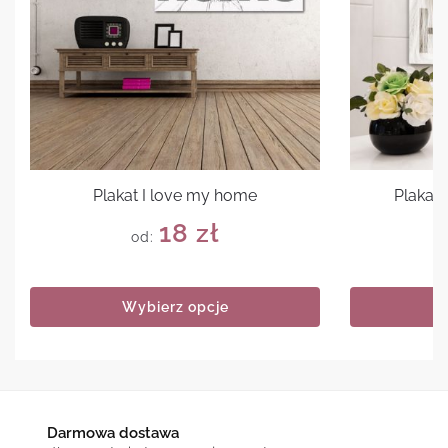
Plakat I love my home
Plakat 
18
zł
od:
Wybierz opcje
Darmowa dostawa