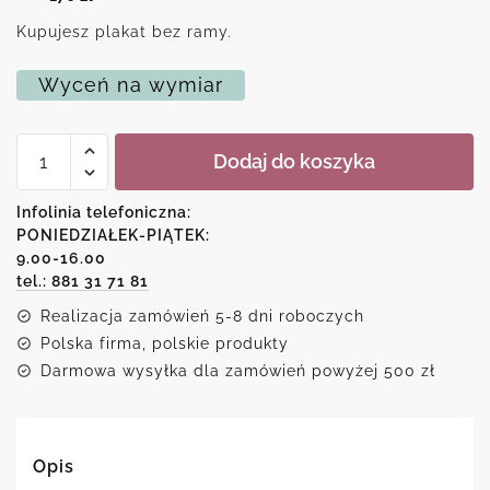
Kupujesz plakat bez ramy.
Wyceń na wymiar
ilość
Dodaj do koszyka
Motywacyjny
plakat
z
Infolinia telefoniczna:
napisem
PONIEDZIAŁEK-PIĄTEK:
9.00-16.00
tel.: 881 31 71 81
Realizacja zamówień 5-8 dni roboczych
Polska firma, polskie produkty
Darmowa wysyłka dla zamówień powyżej 500 zł
Opis