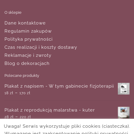
O sklepie
Dane kontaktowe
Regulamin zakupów
Polityka prywatności
Czas realizacji i koszty dostawy
Reklamacje i zwroty
Blog o dekoracjach
Polecane produkty
Plakat z napisem - W tym gabinecie fizjoterapii
–
18
zł
170
zł
Plakat z reprodukcją malarstwa - kuter
–
28
zł
220
zł
Uwaga! Serwis wykorzystuje pliki cookies (ciasteczka).
Wymagane jest zaakceptowanie polityki prywatności.
Fototapeta zimowa sceneria