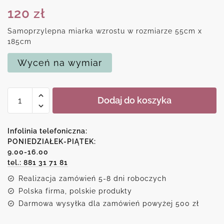
120
zł
Samoprzylepna miarka wzrostu w rozmiarze 55cm x
185cm
Wyceń na wymiar
ilość
Dodaj do koszyka
Miętowa
miarka
wzrostu
Infolinia telefoniczna:
z
PONIEDZIAŁEK-PIĄTEK:
9.00-16.00
syrenką
tel.: 881 31 71 81
Realizacja zamówień 5-8 dni roboczych
Polska firma, polskie produkty
Darmowa wysyłka dla zamówień powyżej 500 zł