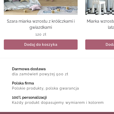
Szara miarka wzrostu z króliczkami i
Miarka wzrost
gwiazdkami
lat
120
zł
Dodaj do koszyka
Doda
Darmowa dostawa
dla zamówień powyżej 500 zł
Polska firma
Polskie produkty, polska gwarancja
100% personalizacji
Każdy produkt dopasujemy wymiarem i kolorem