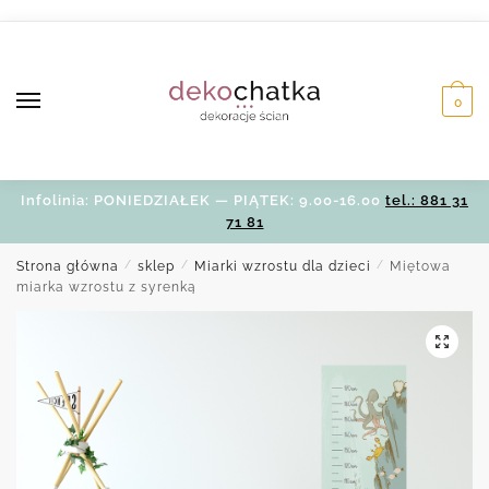
Skip
Skip
to
to
navigation
content
0
Infolinia: PONIEDZIAŁEK — PIĄTEK: 9.00-16.00
tel.: 881 31
71 81
Strona główna
/
sklep
/
Miarki wzrostu dla dzieci
/
Miętowa
miarka wzrostu z syrenką