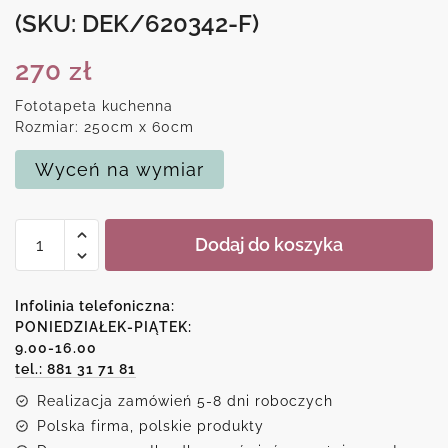
(SKU: DEK/620342-F)
270
zł
Fototapeta kuchenna
Rozmiar: 250cm x 60cm
Wyceń na wymiar
ilość
Dodaj do koszyka
Fototapeta
do
kuchni
Infolinia telefoniczna:
z
PONIEDZIAŁEK-PIĄTEK:
9.00-16.00
motywem
tel.: 881 31 71 81
gałęzi
Realizacja zamówień 5-8 dni roboczych
Polska firma, polskie produkty