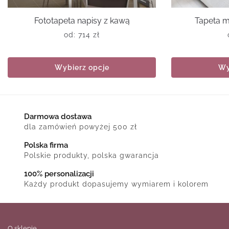
Fototapeta napisy z kawą
Tapeta m
od:
714
zł
Wybierz opcje
Wy
Darmowa dostawa
dla zamówień powyżej 500 zł
Polska firma
Polskie produkty, polska gwarancja
100% personalizacji
Każdy produkt dopasujemy wymiarem i kolorem
O sklepie