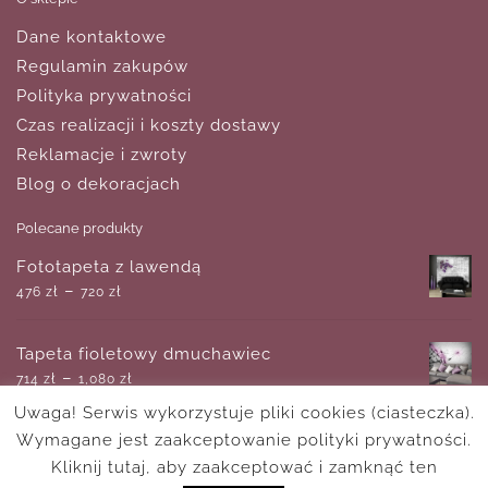
Dane kontaktowe
Regulamin zakupów
Polityka prywatności
Czas realizacji i koszty dostawy
Reklamacje i zwroty
Blog o dekoracjach
Polecane produkty
Fototapeta z lawendą
–
476
zł
720
zł
Tapeta fioletowy dmuchawiec
–
714
zł
1,080
zł
Uwaga! Serwis wykorzystuje pliki cookies (ciasteczka).
Wymagane jest zaakceptowanie polityki prywatności.
Plakat przedstawiający kwiatowy malunek
–
Kliknij tutaj, aby zaakceptować i zamknąć ten
18
zł
170
zł