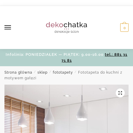
Skip
Skip
to
to
navigation
content
0
Infolinia: PONIEDZIAŁEK — PIĄTEK: 9.00-16.00
tel.: 881 31
71 81
Strona główna
/
sklep
/
fototapety
/
Fototapeta do kuchni z
motywem gałęzi