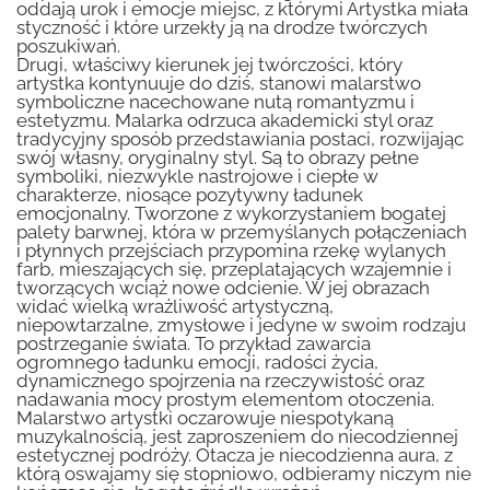
oddają urok i emocje miejsc, z którymi Artystka miała
styczność i które urzekły ją na drodze twórczych
poszukiwań.
Drugi, właściwy kierunek jej twórczości, który
artystka kontynuuje do dziś, stanowi malarstwo
symboliczne nacechowane nutą romantyzmu i
estetyzmu. Malarka odrzuca akademicki styl oraz
tradycyjny sposób przedstawiania postaci, rozwijając
swój własny, oryginalny styl. Są to obrazy pełne
symboliki, niezwykle nastrojowe i ciepłe w
charakterze, niosące pozytywny ładunek
emocjonalny. Tworzone z wykorzystaniem bogatej
palety barwnej, która w przemyślanych połączeniach
i płynnych przejściach przypomina rzekę wylanych
farb, mieszających się, przeplatających wzajemnie i
tworzących wciąż nowe odcienie. W jej obrazach
widać wielką wrażliwość artystyczną,
niepowtarzalne, zmysłowe i jedyne w swoim rodzaju
postrzeganie świata. To przykład zawarcia
ogromnego ładunku emocji, radości życia,
dynamicznego spojrzenia na rzeczywistość oraz
nadawania mocy prostym elementom otoczenia.
Malarstwo artystki oczarowuje niespotykaną
muzykalnością, jest zaproszeniem do niecodziennej
estetycznej podróży. Otacza je niecodzienna aura, z
którą oswajamy się stopniowo, odbieramy niczym nie