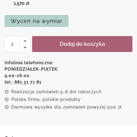
1,570
zł
Wyceń na wymiar
ilość
Dodaj do koszyka
Kopia
obrazu
z
Infolinia telefoniczna:
zachodem
PONIEDZIAŁEK-PIĄTEK:
9.00-16.00
słońca
tel.: 881 31 71 81
nad
polami
Realizacja zamówień 5-8 dni roboczych
lawendy
Polska firma, polskie produkty
Darmowa wysyłka dla zamówień powyżej 500 zł