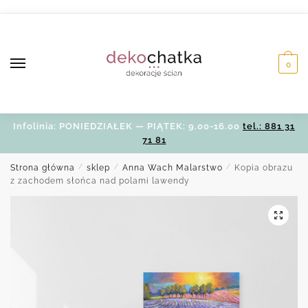
Skip
Skip
to
to
navigation
content
0
Infolinia: PONIEDZIAŁEK — PIĄTEK: 9.00-16.00
tel.: 881 31
71 81
Strona główna
/
sklep
/
Anna Wach Malarstwo
/
Kopia obrazu
z zachodem słońca nad polami lawendy