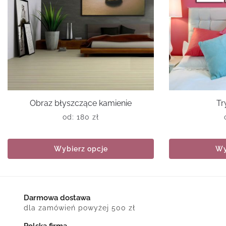
Obraz błyszczące kamienie
Tr
od:
180
zł
Wybierz opcje
Wy
Darmowa dostawa
dla zamówień powyżej 500 zł
Polska firma