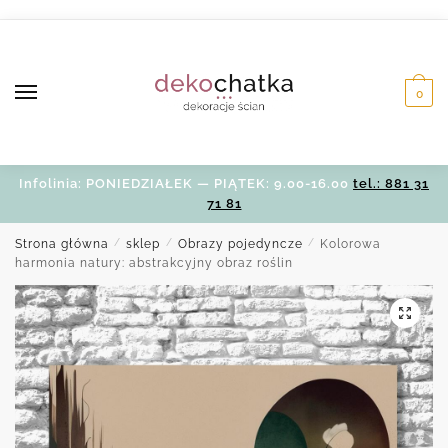
Skip
Skip
to
to
navigation
content
0
Infolinia: PONIEDZIAŁEK — PIĄTEK: 9.00-16.00
tel.: 881 31
71 81
Strona główna
/
sklep
/
Obrazy pojedyncze
/
Kolorowa
harmonia natury: abstrakcyjny obraz roślin