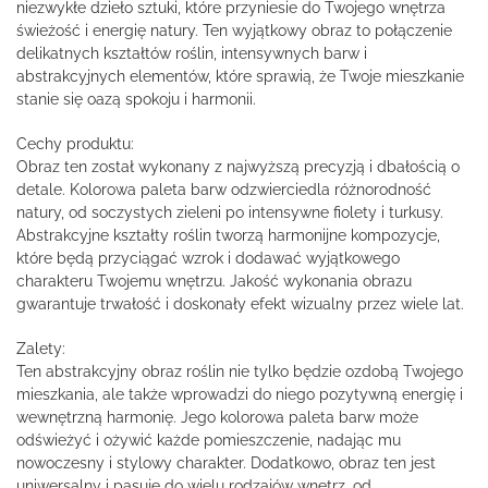
niezwykłe dzieło sztuki, które przyniesie do Twojego wnętrza
świeżość i energię natury. Ten wyjątkowy obraz to połączenie
delikatnych kształtów roślin, intensywnych barw i
abstrakcyjnych elementów, które sprawią, że Twoje mieszkanie
stanie się oazą spokoju i harmonii.
Cechy produktu:
Obraz ten został wykonany z najwyższą precyzją i dbałością o
detale. Kolorowa paleta barw odzwierciedla różnorodność
natury, od soczystych zieleni po intensywne fiolety i turkusy.
Abstrakcyjne kształty roślin tworzą harmonijne kompozycje,
które będą przyciągać wzrok i dodawać wyjątkowego
charakteru Twojemu wnętrzu. Jakość wykonania obrazu
gwarantuje trwałość i doskonały efekt wizualny przez wiele lat.
Zalety:
Ten abstrakcyjny obraz roślin nie tylko będzie ozdobą Twojego
mieszkania, ale także wprowadzi do niego pozytywną energię i
wewnętrzną harmonię. Jego kolorowa paleta barw może
odświeżyć i ożywić każde pomieszczenie, nadając mu
nowoczesny i stylowy charakter. Dodatkowo, obraz ten jest
uniwersalny i pasuje do wielu rodzajów wnętrz, od