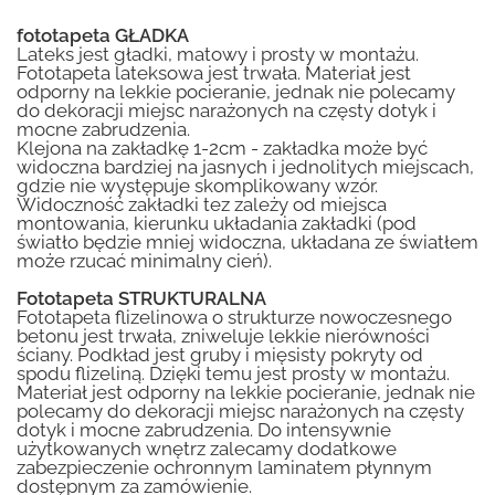
fototapeta GŁADKA
Lateks jest gładki, matowy i prosty w montażu.
Fototapeta lateksowa jest trwała. Materiał jest
odporny na lekkie pocieranie, jednak nie polecamy
do dekoracji miejsc narażonych na częsty dotyk i
mocne zabrudzenia.
Klejona na zakładkę 1-2cm - zakładka może być
widoczna bardziej na jasnych i jednolitych miejscach,
gdzie nie występuje skomplikowany wzór.
Widoczność zakładki tez zależy od miejsca
montowania, kierunku układania zakładki (pod
światło będzie mniej widoczna, układana ze światłem
może rzucać minimalny cień).
Fototapeta STRUKTURALNA
Fototapeta flizelinowa o strukturze nowoczesnego
betonu jest trwała, zniweluje lekkie nierówności
ściany. Podkład jest gruby i mięsisty pokryty od
spodu flizeliną. Dzięki temu jest prosty w montażu.
Materiał jest odporny na lekkie pocieranie, jednak nie
polecamy do dekoracji miejsc narażonych na częsty
dotyk i mocne zabrudzenia. Do intensywnie
użytkowanych wnętrz zalecamy dodatkowe
zabezpieczenie ochronnym laminatem płynnym
dostępnym za zamówienie.