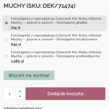
MUCHY
(SKU: DEK/71474)
Fototapeta z reprodukcją Czterech Pór Roku Alfonsa
Muchy – 300cm x 200cm - fototapeta gładka
714
zł
Fototapeta z reprodukcją Czterech Pór Roku Alfonsa
Muchy – 300cm x 200cm - fototapeta strukturalna
840
zł
Fototapeta z reprodukcją Czterech Pór Roku Alfonsa
Muchy – 300cm x 200cm - fototapeta wodoodporna
1,080
zł
Wyceń na wymiar
ilość
Dodaj do koszyka
Fototapeta
z
reprodukcją
Infolinia telefoniczna: