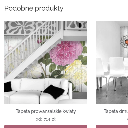
Podobne produkty
Tapeta prowansalskie kwiaty
Tapeta dm
od:
714
zł