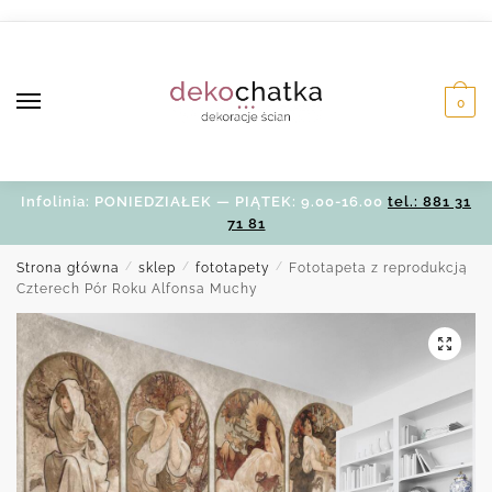
Skip
Skip
to
to
navigation
content
0
Infolinia: PONIEDZIAŁEK — PIĄTEK: 9.00-16.00
tel.: 881 31
71 81
Strona główna
/
sklep
/
fototapety
/
Fototapeta z reprodukcją
Czterech Pór Roku Alfonsa Muchy