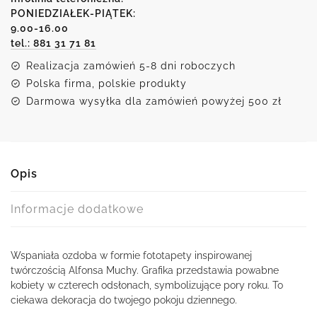
Czterech
PONIEDZIAŁEK-PIĄTEK:
9.00-16.00
Pór
tel.: 881 31 71 81
Roku
Alfonsa
Realizacja zamówień 5-8 dni roboczych
Muchy
Polska firma, polskie produkty
Darmowa wysyłka dla zamówień powyżej 500 zł
Opis
Informacje dodatkowe
Wspaniała ozdoba w formie fototapety inspirowanej
twórczością Alfonsa Muchy. Grafika przedstawia powabne
kobiety w czterech odsłonach, symbolizujące pory roku. To
ciekawa dekoracja do twojego pokoju dziennego.