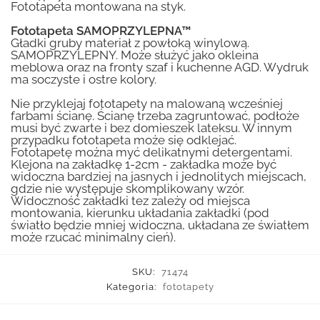
Fototapeta montowana na styk.
Fototapeta SAMOPRZYLEPNA™
Gładki gruby materiał z powłoką winylową.
SAMOPRZYLEPNY. Może służyć jako okleina
meblowa oraz na fronty szaf i kuchenne AGD. Wydruk
ma soczyste i ostre kolory.
Nie przyklejaj fototapety na malowaną wcześniej
farbami ścianę. Ścianę trzeba zagruntować, podłoże
musi być zwarte i bez domieszek lateksu. W innym
przypadku fototapeta może się odklejać.
Fototapetę można myć delikatnymi detergentami.
Klejona na zakładkę 1-2cm - zakładka może być
widoczna bardziej na jasnych i jednolitych miejscach,
gdzie nie występuje skomplikowany wzór.
Widoczność zakładki tez zależy od miejsca
montowania, kierunku układania zakładki (pod
światło będzie mniej widoczna, układana ze światłem
może rzucać minimalny cień).
SKU:
71474
Kategoria:
fototapety