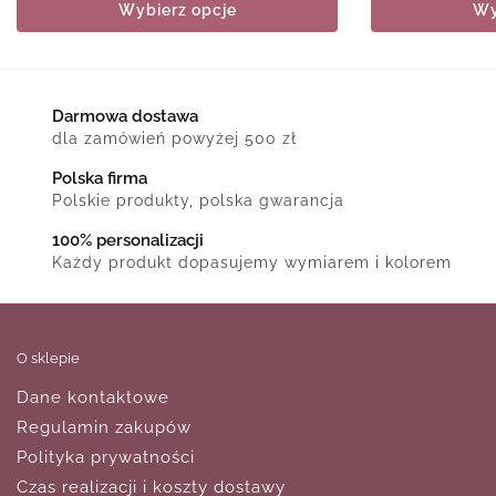
Wybierz opcje
Wy
Darmowa dostawa
dla zamówień powyżej 500 zł
Polska firma
Polskie produkty, polska gwarancja
100% personalizacji
Każdy produkt dopasujemy wymiarem i kolorem
O sklepie
Dane kontaktowe
Regulamin zakupów
Polityka prywatności
Czas realizacji i koszty dostawy