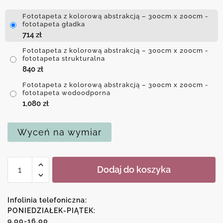
Fototapeta z kolorową abstrakcją – 300cm x 200cm -
fototapeta gładka
714
zł
Fototapeta z kolorową abstrakcją – 300cm x 200cm -
fototapeta strukturalna
840
zł
Fototapeta z kolorową abstrakcją – 300cm x 200cm -
fototapeta wodoodporna
1,080
zł
Wyceń na wymiar
ilość
Dodaj do koszyka
Fototapeta
z
kolorową
Infolinia telefoniczna:
abstrakcją
PONIEDZIAŁEK-PIĄTEK:
9.00-16.00