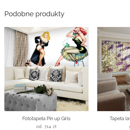
Podobne produkty
Fototapeta Pin up Girls
Tapeta l
od:
714
zł