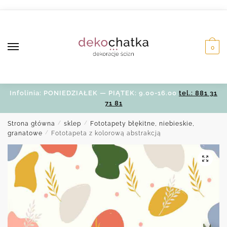
Skip
Skip
to
to
navigation
content
0
Infolinia: PONIEDZIAŁEK — PIĄTEK: 9.00-16.00
tel.: 881 31
71 81
Strona główna
/
sklep
/
Fototapety błękitne, niebieskie,
granatowe
/
Fototapeta z kolorową abstrakcją