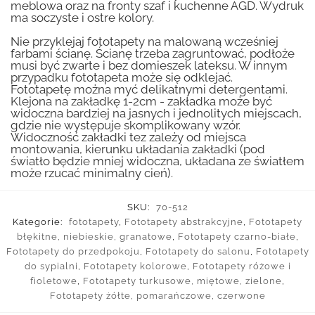
meblowa oraz na fronty szaf i kuchenne AGD. Wydruk
ma soczyste i ostre kolory.
Nie przyklejaj fototapety na malowaną wcześniej
farbami ścianę. Ścianę trzeba zagruntować, podłoże
musi być zwarte i bez domieszek lateksu. W innym
przypadku fototapeta może się odklejać.
Fototapetę można myć delikatnymi detergentami.
Klejona na zakładkę 1-2cm - zakładka może być
widoczna bardziej na jasnych i jednolitych miejscach,
gdzie nie występuje skomplikowany wzór.
Widoczność zakładki tez zależy od miejsca
montowania, kierunku układania zakładki (pod
światło będzie mniej widoczna, układana ze światłem
może rzucać minimalny cień).
SKU:
70-512
Kategorie:
fototapety
,
Fototapety abstrakcyjne
,
Fototapety
błękitne, niebieskie, granatowe
,
Fototapety czarno-białe
,
Fototapety do przedpokoju
,
Fototapety do salonu
,
Fototapety
do sypialni
,
Fototapety kolorowe
,
Fototapety różowe i
fioletowe
,
Fototapety turkusowe, miętowe, zielone
,
Fototapety żółte, pomarańczowe, czerwone