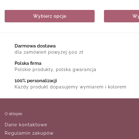
Wybierz opcje
Wy
Darmowa dostawa
dla zamówień powyżej 500 zł
Polska firma
Polskie produkty, polska gwarancja
100% personalizacji
Każdy produkt dopasujemy wymiarem i kolorem
O sklepie
Dane kontaktowe
Regulamin zakupów