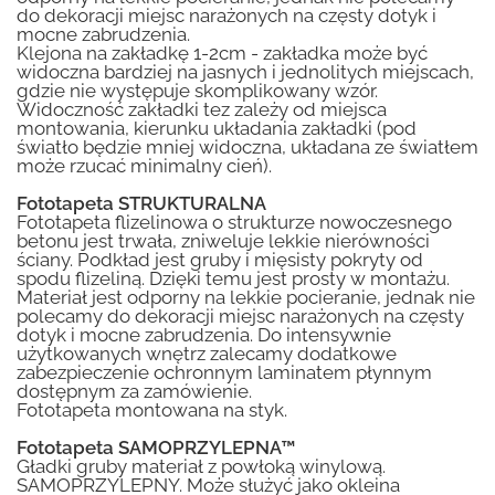
do dekoracji miejsc narażonych na częsty dotyk i
mocne zabrudzenia.
Klejona na zakładkę 1-2cm - zakładka może być
widoczna bardziej na jasnych i jednolitych miejscach,
gdzie nie występuje skomplikowany wzór.
Widoczność zakładki tez zależy od miejsca
montowania, kierunku układania zakładki (pod
światło będzie mniej widoczna, układana ze światłem
może rzucać minimalny cień).
Fototapeta STRUKTURALNA
Fototapeta flizelinowa o strukturze nowoczesnego
betonu jest trwała, zniweluje lekkie nierówności
ściany. Podkład jest gruby i mięsisty pokryty od
spodu flizeliną. Dzięki temu jest prosty w montażu.
Materiał jest odporny na lekkie pocieranie, jednak nie
polecamy do dekoracji miejsc narażonych na częsty
dotyk i mocne zabrudzenia. Do intensywnie
użytkowanych wnętrz zalecamy dodatkowe
zabezpieczenie ochronnym laminatem płynnym
dostępnym za zamówienie.
Fototapeta montowana na styk.
Fototapeta SAMOPRZYLEPNA™
Gładki gruby materiał z powłoką winylową.
SAMOPRZYLEPNY. Może służyć jako okleina