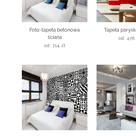
Foto-tapeta betonowa
Tapeta parysk
ściana
od:
47
od:
714
zł