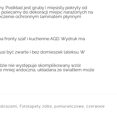
y. Podkład jest gruby i mięsisty pokryty od
nie polecamy do dekoracji miejsc narażonych na
pieczenie ochronnym laminatem płynnym
a fronty szaf i kuchenne AGD. Wydruk ma
usi być zwarte i bez domieszek lateksu. W
gdzie nie występuje skomplikowany wzór.
zie mniej widoczna, układana ze światłem może
jobrazami
,
Fototapety żółte, pomarańczowe, czerwone