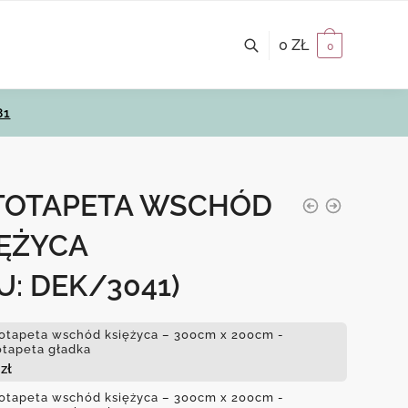
0
ZŁ
0
81
TOTAPETA WSCHÓD
IĘŻYCA
U: DEK/3041)
otapeta wschód księżyca – 300cm x 200cm -
otapeta gładka
4
zł
otapeta wschód księżyca – 300cm x 200cm -