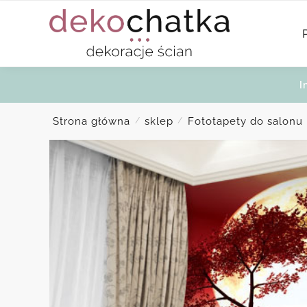
Skip
Skip
to
to
navigation
content
I
Strona główna
sklep
Fototapety do salonu
/
/