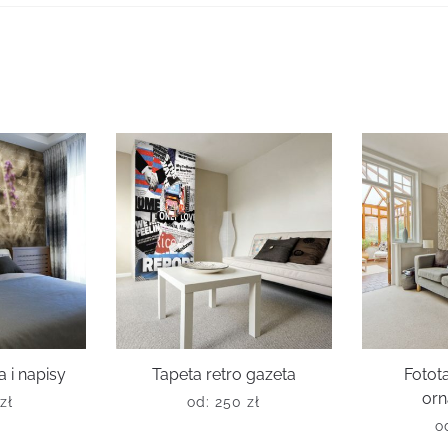
 i napisy
Tapeta retro gazeta
Fotota
or
zł
od:
250
zł
o