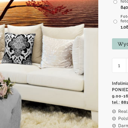
fot
84
Fot
fot
1,0
Wyc
ilość
Fotota
wschó
księży
Infolini
PONIED
9.00-1
tel.: 88
Real
Pols
Darm