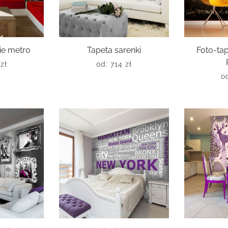
ie metro
Tapeta sarenki
Foto-ta
6
zł
od:
714
zł
o