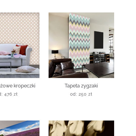
eżowe kropeczki
Tapeta zygzaki
d:
476
zł
od:
250
zł