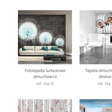
Fototapeta turkusowe
Tapeta dmuc
dmuchawce
deska
od:
714
zł
od:
714