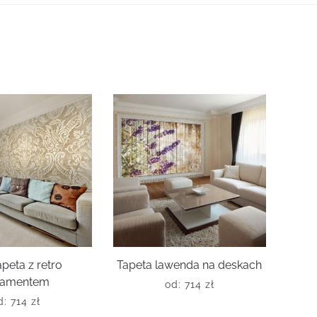
peta z retro
Tapeta lawenda na deskach
namentem
od:
714
zł
d:
714
zł