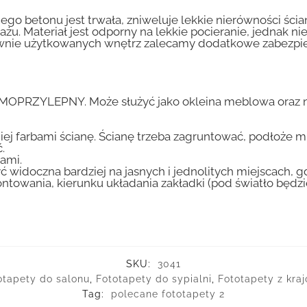
go betonu jest trwała, zniweluje lekkie nierówności ścian
tażu. Materiał jest odporny na lekkie pocieranie, jednak 
nsywnie użytkowanych wnętrz zalecamy dodatkowe zabez
AMOPRZYLEPNY. Może służyć jako okleina meblowa oraz n
iej farbami ścianę. Ścianę trzeba zagruntować, podłoże m
.
ami.
ć widoczna bardziej na jasnych i jednolitych miejscach, 
ntowania, kierunku układania zakładki (pod światło będ
SKU:
3041
otapety do salonu
,
Fototapety do sypialni
,
Fototapety z kra
Tag:
polecane fototapety 2