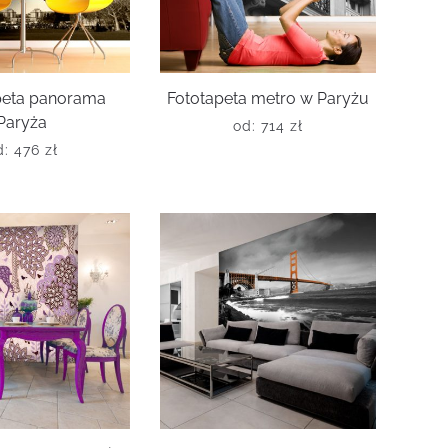
peta panorama
Fototapeta metro w Paryżu
Paryża
od:
714
zł
d:
476
zł