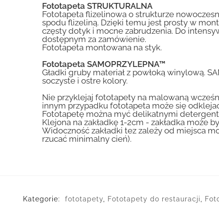
Fototapeta STRUKTURALNA
Fototapeta flizelinowa o strukturze nowoczesne
spodu flizeliną. Dzięki temu jest prosty w mon
częsty dotyk i mocne zabrudzenia. Do inte
dostępnym za zamówienie.
Fototapeta montowana na styk.
Fototapeta SAMOPRZYLEPNA™
Gładki gruby materiał z powłoką winylową. S
soczyste i ostre kolory.
Nie przyklejaj fototapety na malowaną wcześn
innym przypadku fototapeta może się odklejać
Fototapetę można myć delikatnymi detergent
Klejona na zakładkę 1-2cm - zakładka może by
Widoczność zakładki tez zależy od miejsca mo
rzucać minimalny cień).
Kategorie:
fototapety
,
Fototapety do restauracji
,
Fot