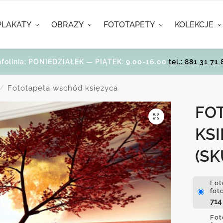
PLAKATY
OBRAZY
FOTOTAPETY
KOLEKCJE
nfolinia: PONIEDZIAŁEK — PIĄTEK: 9.00-16.00
tel.: 881 31 71 
Fototapeta wschód księżyca
/
FO
KS
(SK
Fot
fot
71
Fot