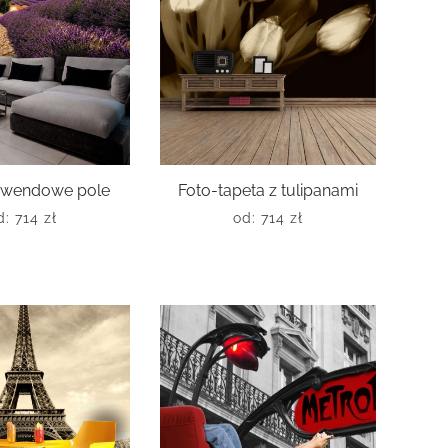
lawendowe pole
Foto-tapeta z tulipanami
d:
714
zł
od:
714
zł