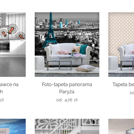
hawce na
Foto-tapeta panorama
Tapeta b
ch
Paryża
o
zł
od:
476
zł