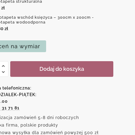
otapeta strukturalna
0
zł
otapeta wschód księżyca – 300cm x 200cm -
otapeta wodoodporna
80
zł
eń na wymiar
Dodaj do koszyka
peta
d
ca
a telefoniczna:
ZIAŁEK-PIĄTEK:
6.00
1 31 71 81
izacja zamówień 5-8 dni roboczych
ka firma, polskie produkty
owa wysyłka dla zamówień powyżej 500 zł