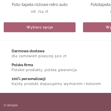
Foto-tapeta różowe retro auto
Fototapeta
od:
714
zł
Wybierz opcje
Wy
Darmowa dostawa
dla zamówień powyżej 500 zł
Polska firma
Polskie produkty, polska gwarancja
100% personalizacji
Każdy produkt dopasujemy wymiarem i kolorem
O sklepie