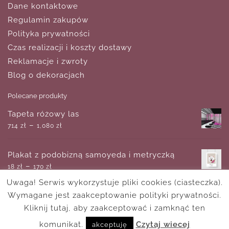
Dane kontaktowe
Regulamin zakupów
Polityka prywatności
Czas realizacji i koszty dostawy
Reklamacje i zwroty
Blog o dekoracjach
Polecane produkty
Tapeta różowy las
–
714
zł
1,080
zł
Plakat z podobizną samoyeda i metryczką
–
18
zł
170
zł
Uwaga! Serwis wykorzystuje pliki cookies (ciasteczka).
Wymagane jest zaakceptowanie polityki prywatności.
Plakat imienny dla chłopca
–
Kliknij tutaj, aby zaakceptować i zamknąć ten
18
zł
170
zł
komunikat.
Czytaj wiecej
akceptuję