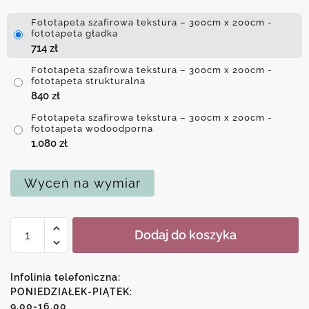
Fototapeta szafirowa tekstura – 300cm x 200cm -
fototapeta gładka
714
zł
Fototapeta szafirowa tekstura – 300cm x 200cm -
fototapeta strukturalna
840
zł
Fototapeta szafirowa tekstura – 300cm x 200cm -
fototapeta wodoodporna
1,080
zł
Wyceń na wymiar
ilość
Dodaj do koszyka
Fototapeta
szafirowa
tekstura
Infolinia telefoniczna:
PONIEDZIAŁEK-PIĄTEK:
9.00-16.00