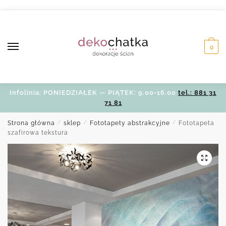
Skip
Skip
to
to
navigation
content
0
Infolinia: PONIEDZIAŁEK — PIĄTEK: 9.00-16.00
tel.: 881 31
71 81
Strona główna
/
sklep
/
Fototapety abstrakcyjne
/
Fototapeta
szafirowa tekstura