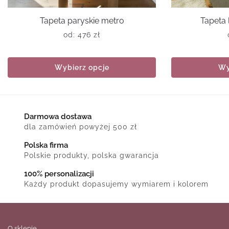
Tapeta paryskie metro
Tapeta 
od:
476
zł
Wybierz opcje
Wy
Darmowa dostawa
dla zamówień powyżej 500 zł
Polska firma
Polskie produkty, polska gwarancja
100% personalizacji
Każdy produkt dopasujemy wymiarem i kolorem
O sklepie