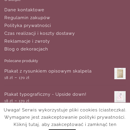
Dane kontaktowe
Regulamin zakupów
Polityka prywatności
Czas realizacji i koszty dostawy
Reklamacje i zwroty
Blog o dekoracjach
Polecane produkty
Plakat z rysunkiem opisowym skalpela
–
18
zł
170
zł
Plakat typograficzny - Upside down!
–
18
zł
170
zł
Uwaga! Serwis wykorzystuje pliki cookies (ciasteczka).
Wymagane jest zaakceptowanie polityki prywatności.
Obraz abstrakcyjna kompozycja
–
Kliknij tutaj, aby zaakceptować i zamknąć ten
180
zł
750
zł