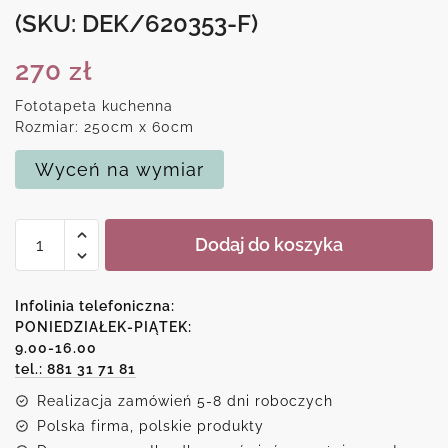
(SKU: DEK/620353-F)
270
zł
Fototapeta kuchenna
Rozmiar: 250cm x 60cm
Wyceń na wymiar
ilość
Dodaj do koszyka
Fototapeta
kuchenna
z
Infolinia telefoniczna:
brzozowym
PONIEDZIAŁEK-PIĄTEK:
9.00-16.00
lasem
tel.: 881 31 71 81
Realizacja zamówień 5-8 dni roboczych
Polska firma, polskie produkty