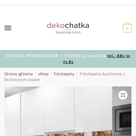
Skip
Skip
to
to
navigation
content
0
Infolinia: PONIEDZIAŁEK — PIĄTEK: 9.00-16.00
tel.: 881 31
71 81
Strona główna
/
sklep
/
fototapety
/
Fototapeta kuchenna z
brzozowym lasem