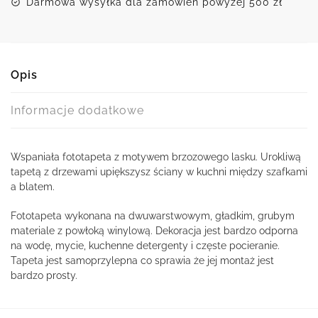
Darmowa wysyłka dla zamówień powyżej 500 zł
Opis
Informacje dodatkowe
Wspaniała fototapeta z motywem brzozowego lasku. Urokliwą
tapetą z drzewami upiększysz ściany w kuchni między szafkami
a blatem.
Fototapeta wykonana na dwuwarstwowym, gładkim, grubym
materiale z powłoką winylową. Dekoracja jest bardzo odporna
na wodę, mycie, kuchenne detergenty i częste pocieranie.
Tapeta jest samoprzylepna co sprawia że jej montaż jest
bardzo prosty.