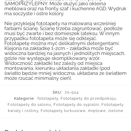
SAMOPRZYLEPNY. Może służyć jako okleina
meblowa oraz na fronty szaf i kuchenne AGD. Wydruk
ma soczyste i ostre kolory.
Nie przyklejaj fototapety na malowaną wcześniej
farbami ścianę. Ścianę trzeba zagruntować, podłoże
musi być zwarte i bez domieszek lateksu. W innym
przypadku fototapeta może się odklejać.
Fototapetę można myć delikatnymi detergentami.
Klejona na zakładkę 1-2cm - zakładka może być
widoczna bardziej na jasnych i jednolitych miejscach,
gdzie nie występuje skomplikowany wzór.
Widoczność zakładki tez zależy od miejsca
montowania, kierunku układania zakładki (pod
światło będzie mniej widoczna, układana ze światłem
może rzucać minimalny cień).
SKU:
70-504
Kategorie:
fototapety
,
Fototapety do przedpokoju
,
Fototapety do salonu
,
Fototapety do sypialni
,
Fototapety
kwiaty i rośliny
,
Fototapety turkusowe, miętowe, zielone