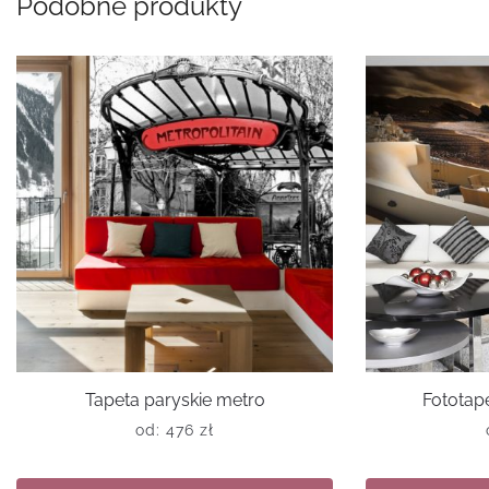
Podobne produkty
Tapeta paryskie metro
Fototape
od:
476
zł