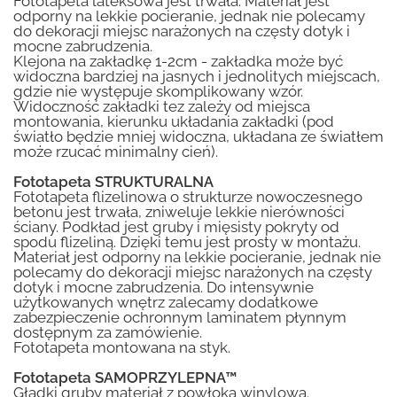
Fototapeta lateksowa jest trwała. Materiał jest
odporny na lekkie pocieranie, jednak nie polecamy
do dekoracji miejsc narażonych na częsty dotyk i
mocne zabrudzenia.
Klejona na zakładkę 1-2cm - zakładka może być
widoczna bardziej na jasnych i jednolitych miejscach,
gdzie nie występuje skomplikowany wzór.
Widoczność zakładki tez zależy od miejsca
montowania, kierunku układania zakładki (pod
światło będzie mniej widoczna, układana ze światłem
może rzucać minimalny cień).
Fototapeta STRUKTURALNA
Fototapeta flizelinowa o strukturze nowoczesnego
betonu jest trwała, zniweluje lekkie nierówności
ściany. Podkład jest gruby i mięsisty pokryty od
spodu flizeliną. Dzięki temu jest prosty w montażu.
Materiał jest odporny na lekkie pocieranie, jednak nie
polecamy do dekoracji miejsc narażonych na częsty
dotyk i mocne zabrudzenia. Do intensywnie
użytkowanych wnętrz zalecamy dodatkowe
zabezpieczenie ochronnym laminatem płynnym
dostępnym za zamówienie.
Fototapeta montowana na styk.
Fototapeta SAMOPRZYLEPNA™
Gładki gruby materiał z powłoką winylową.