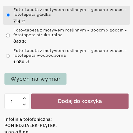
Foto-tapeta z motywem roślinnym – 300cm x 200cm -
fototapeta gładka
714
zł
Foto-tapeta z motywem roślinnym – 300cm x 200cm -
fototapeta strukturalna
840
zł
Foto-tapeta z motywem roślinnym – 300cm x 200cm -
fototapeta wodoodporna
1,080
zł
Wyceń na wymiar
ilość
Dodaj do koszyka
Foto-
tapeta
z
Infolinia telefoniczna:
motywem
PONIEDZIAŁEK-PIĄTEK:
9.00-16.00
roślinnym