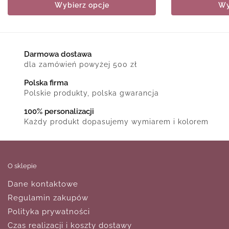
Wybierz opcje
Wy
Darmowa dostawa
dla zamówień powyżej 500 zł
Polska firma
Polskie produkty, polska gwarancja
100% personalizacji
Każdy produkt dopasujemy wymiarem i kolorem
O sklepie
Dane kontaktowe
Regulamin zakupów
Polityka prywatności
Czas realizacji i koszty dostawy