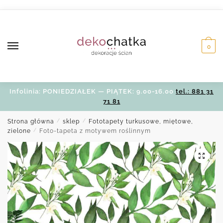
Skip
Skip
to
to
navigation
content
0
Infolinia: PONIEDZIAŁEK — PIĄTEK: 9.00-16.00
tel.: 881 31
71 81
Strona główna
/
sklep
/
Fototapety turkusowe, miętowe,
zielone
/
Foto-tapeta z motywem roślinnym