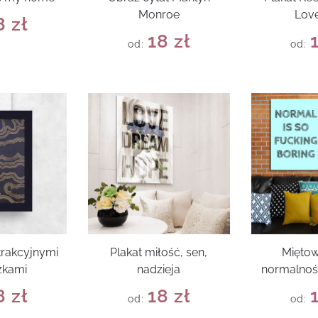
Monroe
Love
8
zł
18
zł
od:
od:
trakcyjnymi
Plakat miłość, sen,
Miętow
zkami
nadzieja
normalnoś
8
zł
18
zł
od:
od: