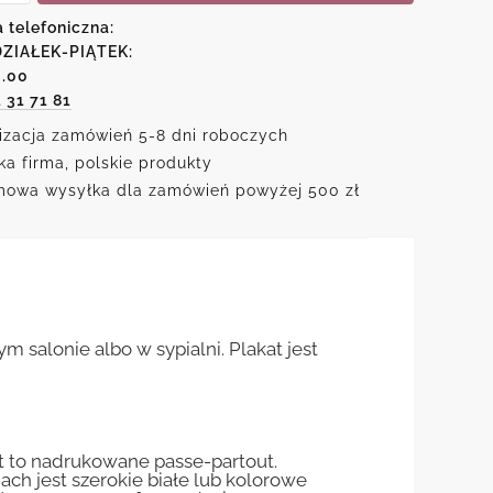
a telefoniczna:
ZIAŁEK-PIĄTEK:
6.00
1 31 71 81
em
izacja zamówień 5-8 dni roboczych
ka firma, polskie produkty
owa wysyłka dla zamówień powyżej 500 zł
 salonie albo w sypialni. Plakat jest
st to nadrukowane passe-partout.
jach jest szerokie białe lub kolorowe