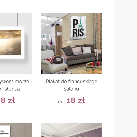
tywem morza i
Plakat do francuskiego
ni słońca
salonu
18
zł
18
zł
od: