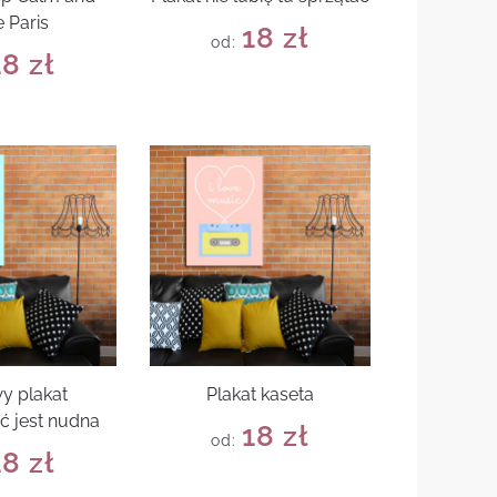
 Paris
18
zł
od:
18
zł
y plakat
Plakat kaseta
ć jest nudna
18
zł
od:
18
zł