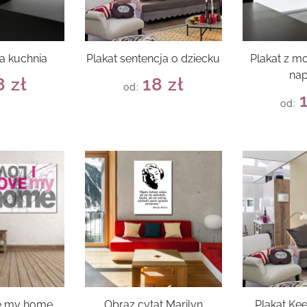
a kuchnia
Plakat sentencja o dziecku
Plakat z 
na
8
zł
18
zł
od:
od:
ve my home
Obraz cytat Marilyn
Plakat Ke