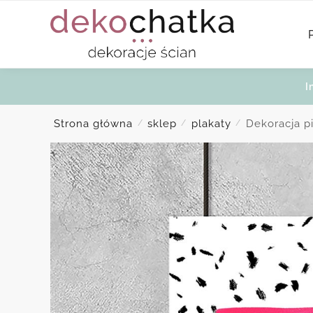
Skip
Skip
to
to
navigation
content
I
Strona główna
sklep
plakaty
Dekoracja p
/
/
/