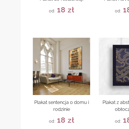
18
zł
1
od:
od:
Plakat sentencja o domu i
Plakat z abs
rodzinie
obłoc
18
zł
1
od:
od: