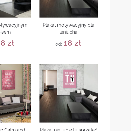
motywacyjnym
Plakat motywacyjny dla
pisem
leniucha
18
zł
18
zł
od:
ep Calm and
Plakat nie lubię tu sprzątać