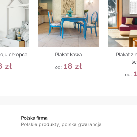
koju chłopca
Plakat kawa
Plakat z 
śc
8
zł
18
zł
od:
od:
Polska firma
Polskie produkty, polska gwarancja