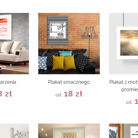
arzenia
Plakat smacznego
Plakat z mo
promie
8
zł
18
zł
od:
od: