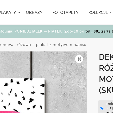
PLAKATY
OBRAZY
FOTOTAPETY
KOLEKCJE
nfolinia: PONIEDZIAŁEK — PIĄTEK: 9.00-16.00
tel.: 881 31 71 
ionowa i różowa – plakat z motywem napisu
DE
RÓ
MO
(SK
Dek
– 1