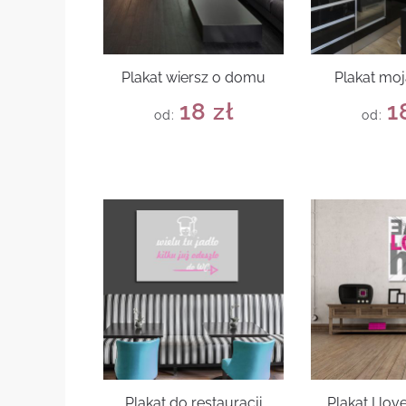
Plakat wiersz o domu
Plakat moj
18
zł
1
od:
od:
Plakat do restauracji
Plakat I lo