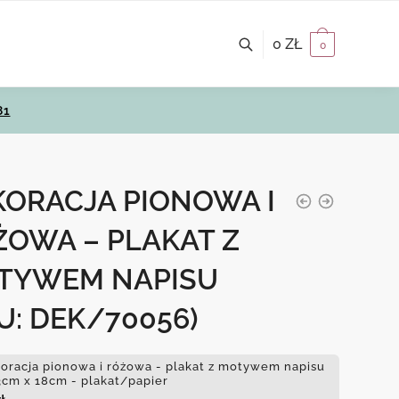
0
ZŁ
0
81
KORACJA PIONOWA I
ŻOWA – PLAKAT Z
TYWEM NAPISU
U: DEK/70056)
oracja pionowa i różowa - plakat z motywem napisu
3cm x 18cm - plakat/papier