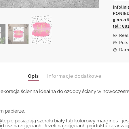
i
Infolini
różowa
PONIED
-
plakat
9.00-1
z
tel.: 88
motyw
napisu
Real
Pols
Darm
Opis
Informacje dodatkowe
dekoracja ścienna idealna do ozdoby ściany w nowoczesnym
m papierze.
lepie posiadają szeroki biały lub kolorowy margines - je
idzisz na zdjęciach. Jeżeli na zdjęciach produktu i aranżac