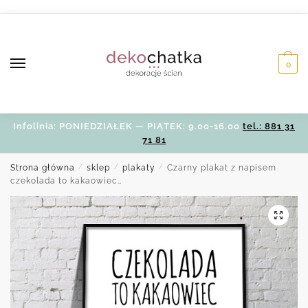
Skip
Skip
to
to
navigation
content
0
Infolinia: PONIEDZIAŁEK — PIĄTEK: 9.00-16.00
tel.: 881 31
71 81
Strona główna
/
sklep
/
plakaty
/
Czarny plakat z napisem
czekolada to kakaowiec…