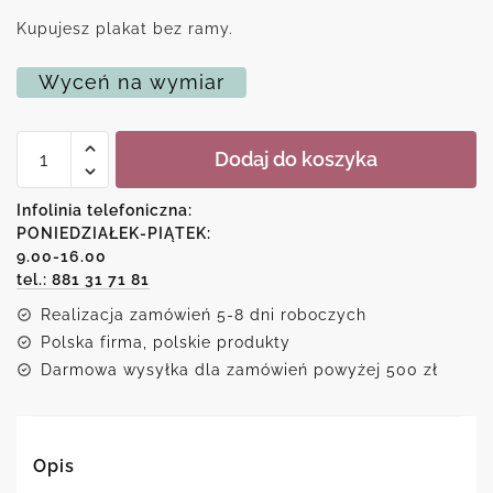
Kupujesz plakat bez ramy.
Wyceń na wymiar
ilość
Dodaj do koszyka
Czarny
plakat
z
Infolinia telefoniczna:
napisem
PONIEDZIAŁEK-PIĄTEK:
czekolada
9.00-16.00
to
kakaowiec...
tel.: 881 31 71 81
Realizacja zamówień 5-8 dni roboczych
Polska firma, polskie produkty
Darmowa wysyłka dla zamówień powyżej 500 zł
Opis