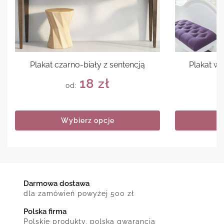
Plakat czarno-biały z sentencją
Plakat w
18
zł
od:
Wybierz opcje
Darmowa dostawa
dla zamówień powyżej 500 zł
Polska firma
Polskie produkty, polska gwarancja