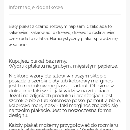
Informacje dodatkowe
Biały plakat z czarno-różowym napisem: Czekolada to
kakaowiec, kakaowiec to drzewo, drzewo to roślina, więc
czekolada to sałatka. Humorystyczny plakat sprawdzi się
w salonie.
Kupujesz plakat bez ramy.
Wydruk plakatu na grubym, mięsistym papierze.
Niektóre wzory plakatów w naszym sklepie
posiadają szeroki biały lub kolorowy margines -
jest to nadrukowane passe-partout. Otrzymasz
dokładnie taki wzór, jaki widzisz na zdjęciach.
Jeżeli na zdjęciach produktu i aranżacjach jest
szerokie białe lub kolorowe passe-partout / białe,
kolorowe marginesy - taki margines znajdzie się
na twoim plakacie. Jest to nowoczesna forma
designu.
Każdy plakat możemy przygotować do rozmiaru