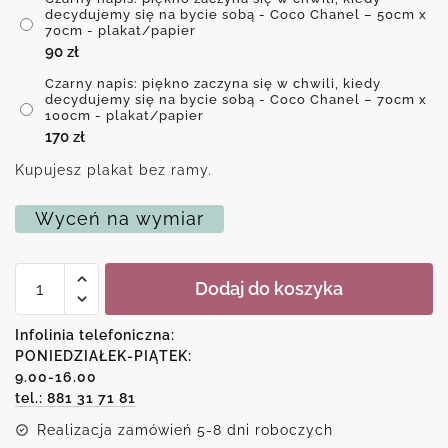
decydujemy się na bycie sobą - Coco Chanel – 50cm x
70cm - plakat/papier
90
zł
Czarny napis: piękno zaczyna się w chwili, kiedy
decydujemy się na bycie sobą - Coco Chanel – 70cm x
100cm - plakat/papier
170
zł
Kupujesz plakat bez ramy.
Wyceń na wymiar
ilość
Dodaj do koszyka
Czarny
napis:
piękno
Infolinia telefoniczna:
zaczyna
PONIEDZIAŁEK-PIĄTEK:
się
9.00-16.00
w
chwili,
tel.: 881 31 71 81
kiedy
Realizacja zamówień 5-8 dni roboczych
decydujemy