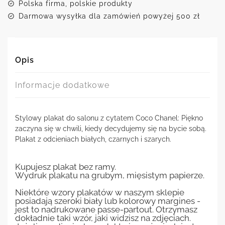
się
Polska firma, polskie produkty
na
Darmowa wysyłka dla zamówień powyżej 500 zł
bycie
sobą
-
Coco
Chanel
Opis
Informacje dodatkowe
Stylowy plakat do salonu z cytatem Coco Chanel: Piękno
zaczyna się w chwili, kiedy decydujemy się na bycie sobą.
Plakat z odcieniach białych, czarnych i szarych.
Kupujesz plakat bez ramy.
Wydruk plakatu na grubym, mięsistym papierze.
Niektóre wzory plakatów w naszym sklepie
posiadają szeroki biały lub kolorowy margines -
jest to nadrukowane passe-partout. Otrzymasz
dokładnie taki wzór, jaki widzisz na zdjęciach.