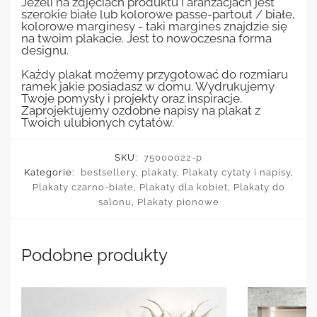
Jeżeli na zdjęciach produktu i aranżacjach jest
szerokie białe lub kolorowe passe-partout / białe,
kolorowe marginesy - taki margines znajdzie się
na twoim plakacie. Jest to nowoczesna forma
designu.
Każdy plakat możemy przygotować do rozmiaru
ramek jakie posiadasz w domu. Wydrukujemy
Twoje pomysły i projekty oraz inspiracje.
Zaprojektujemy ozdobne napisy na plakat z
Twoich ulubionych cytatów.
SKU:
75000022-p
Kategorie:
bestsellery
,
plakaty
,
Plakaty cytaty i napisy
,
Plakaty czarno-białe
,
Plakaty dla kobiet
,
Plakaty do
salonu
,
Plakaty pionowe
Podobne produkty