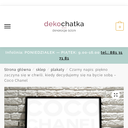
Skip
Skip
to
to
navigation
content
0
Infolinia: PONIEDZIAŁEK — PIĄTEK: 9.00-16.00
tel.: 881 31
71 81
Strona główna
/
sklep
/
plakaty
/
Czarny napis: piękno
zaczyna się w chwili, kiedy decydujemy się na bycie sobą –
Coco Chanel