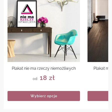
Plakat nie ma rzeczy niemożliwych
Plakat mo
18
zł
od:
Wybierz opcje