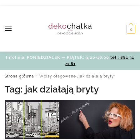
Skip
Skip
to
to
navigation
content
0
Infolinia: PONIEDZIAŁEK — PIĄTEK: 9.00-16.00
tel.: 881 31
71 81
Strona główna
/
Wpisy otagowane „jak działają bryty”
Tag:
jak działają bryty