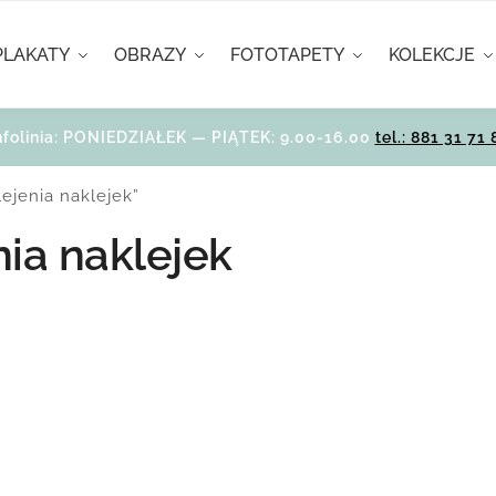
PLAKATY
OBRAZY
FOTOTAPETY
KOLEKCJE
nfolinia: PONIEDZIAŁEK — PIĄTEK: 9.00-16.00
tel.: 881 31 71 
ejenia naklejek”
nia naklejek