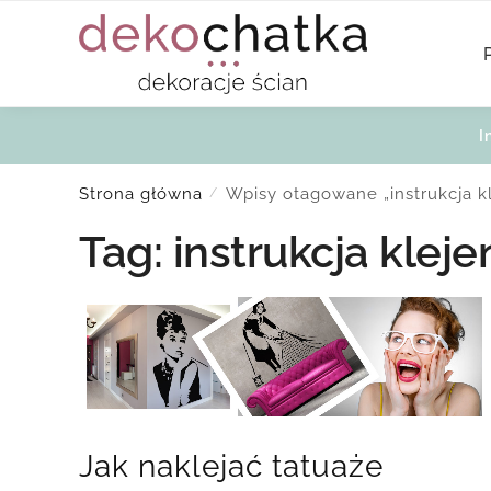
Skip
Skip
to
to
navigation
content
I
Strona główna
Wpisy otagowane „instrukcja kl
/
Tag:
instrukcja kleje
Jak naklejać tatuaże