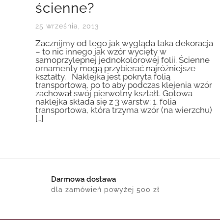
ścienne?
25 września, 2013
Zacznijmy od tego jak wygląda taka dekoracja
– to nic innego jak wzór wycięty w
samoprzylepnej jednokolorowej folii. Ścienne
ornamenty mogą przybierać najróżniejsze
kształty. Naklejka jest pokryta folią
transportową, po to aby podczas klejenia wzór
zachował swój pierwotny kształt. Gotowa
naklejka składa się z 3 warstw: 1. folia
transportowa, która trzyma wzór (na wierzchu)
[…]
Darmowa dostawa
dla zamówień powyżej 500 zł