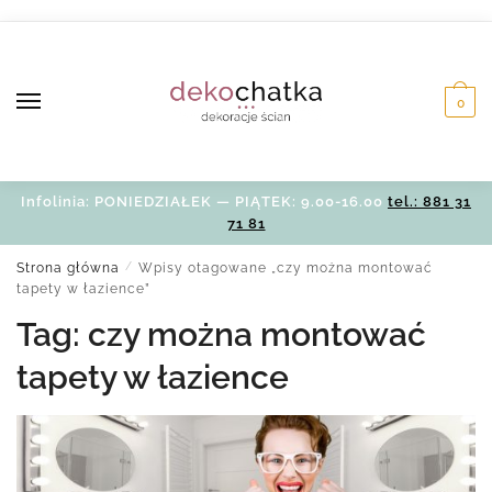
Skip
Skip
to
to
navigation
content
0
Infolinia: PONIEDZIAŁEK — PIĄTEK: 9.00-16.00
tel.: 881 31
71 81
Strona główna
/
Wpisy otagowane „czy można montować
tapety w łazience”
Tag:
czy można montować
tapety w łazience