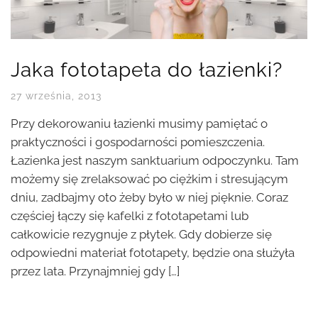
Jaka fototapeta do łazienki?
27 września, 2013
Przy dekorowaniu łazienki musimy pamiętać o
praktyczności i gospodarności pomieszczenia.
Łazienka jest naszym sanktuarium odpoczynku. Tam
możemy się zrelaksować po ciężkim i stresującym
dniu, zadbajmy oto żeby było w niej pięknie. Coraz
częściej łączy się kafelki z fototapetami lub
całkowicie rezygnuje z płytek. Gdy dobierze się
odpowiedni materiał fototapety, będzie ona służyła
przez lata. Przynajmniej gdy […]