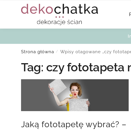
Skip
Skip
to
to
navigation
content
I
Strona główna
Wpisy otagowane „czy fototap
/
Tag:
czy fototapeta
Jaką fototapetę wybrać? –