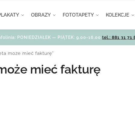
PLAKATY
OBRAZY
FOTOTAPETY
KOLEKCJE
nfolinia: PONIEDZIAŁEK — PIĄTEK: 9.00-16.00
tel.: 881 31 71 
eta może mieć fakturę”
 może mieć fakturę