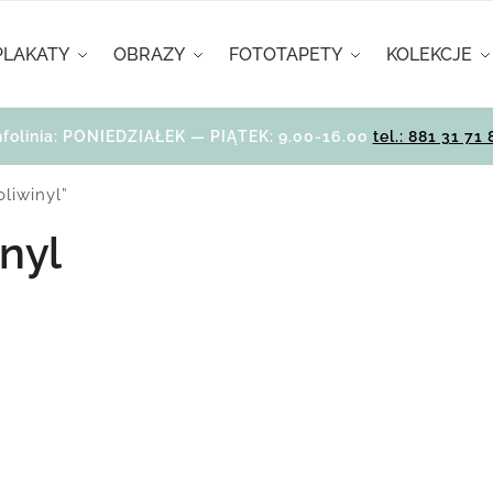
PLAKATY
OBRAZY
FOTOTAPETY
KOLEKCJE
nfolinia: PONIEDZIAŁEK — PIĄTEK: 9.00-16.00
tel.: 881 31 71 
liwinyl”
inyl