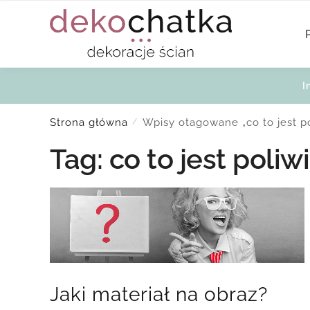
Skip
Skip
to
to
navigation
content
I
Strona główna
Wpisy otagowane „co to jest po
/
Tag:
co to jest poliw
Jaki materiał na obraz?