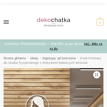
Skip
Skip
to
to
navigation
content
0
Infolinia: PONIEDZIAŁEK — PIĄTEK: 9.00-16.00
tel.: 881 31
71 81
Strona główna
/
sklep
/
logotypy 3d lustrzane
/
Znak firmowy
do studia fryzjerskiego z motywem kobiecych włosów