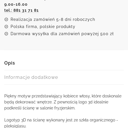
9.00-16.00
fryzjerskiego
tel.: 881 31 71 81
z
motywem
Realizacja zamówień 5-8 dni roboczych
kobiecych
Polska firma, polskie produkty
włosów
Darmowa wysyłka dla zamówień powyżej 500 zł
Opis
Informacje dodatkowe
Piękny motyw przedstawiający kobiece włosy, które doskonale
będą dekorować wnętrze. Z pewnością logo 3d idealnie
podkreśli ścianę w salonie fryzjerskim.
Logotyp 3D na ścianę wykonany jest ze szkła organicznego -
pleksiglasu.