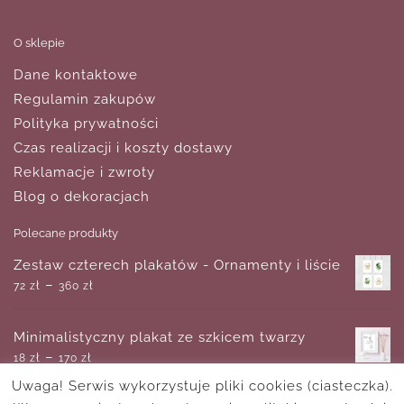
O sklepie
Dane kontaktowe
Regulamin zakupów
Polityka prywatności
Czas realizacji i koszty dostawy
Reklamacje i zwroty
Blog o dekoracjach
Polecane produkty
Zestaw czterech plakatów - Ornamenty i liście
–
72
zł
360
zł
Minimalistyczny plakat ze szkicem twarzy
–
18
zł
170
zł
Uwaga! Serwis wykorzystuje pliki cookies (ciasteczka).