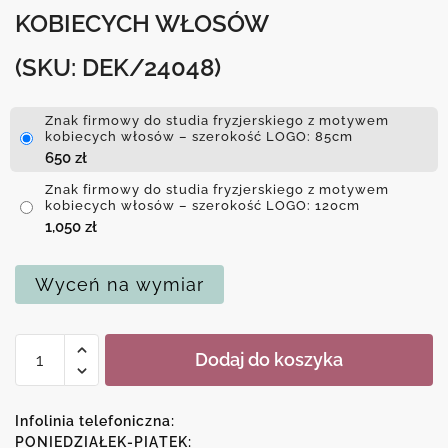
KOBIECYCH WŁOSÓW
(SKU: DEK/24048)
Znak firmowy do studia fryzjerskiego z motywem
kobiecych włosów – szerokość LOGO: 85cm
650
zł
Znak firmowy do studia fryzjerskiego z motywem
kobiecych włosów – szerokość LOGO: 120cm
1,050
zł
Wyceń na wymiar
ilość
Dodaj do koszyka
Znak
firmowy
do
Infolinia telefoniczna:
studia
PONIEDZIAŁEK-PIĄTEK: