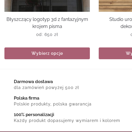
Błyszczący logotyp 3d z fantazyjnym
Studio uro
krojem pisma
deko
od:
650
zł
Wybierz opcje
Wy
Darmowa dostawa
dla zamówień powyżej 500 zł
Polska firma
Polskie produkty, polska gwarancja
100% personalizacji
Każdy produkt dopasujemy wymiarem i kolorem