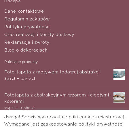
O sklepie
Dane kontaktowe
Regulamin zakupów
Polityka prywatności
Czas realizacji i koszty dostawy
Reklamacje i zwroty
Blog o dekoracjach
Polecane produkty
Foto-tapeta z motywem lodowej abstrakcji
–
893
zł
1,350
zł
Fototapeta z abstrakcyjnym wzorem i ciepłymi
kolorami
–
714
zł
1,080
zł
Uwaga! Serwis wykorzystuje pliki cookies (ciasteczka).
Wymagane jest zaakceptowanie polityki prywatności.
Obraz Wieża Eiffla w sepii