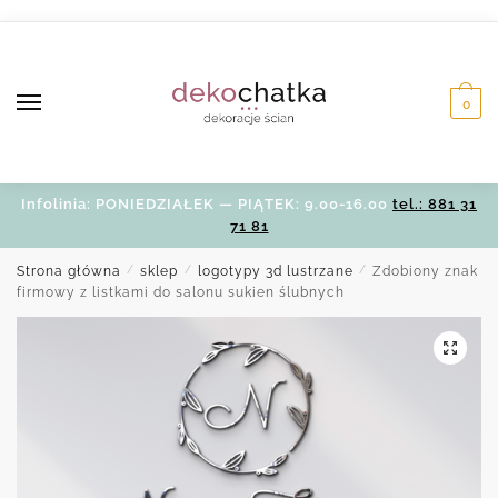
Skip
Skip
to
to
navigation
content
0
Infolinia: PONIEDZIAŁEK — PIĄTEK: 9.00-16.00
tel.: 881 31
71 81
Strona główna
/
sklep
/
logotypy 3d lustrzane
/
Zdobiony znak
firmowy z listkami do salonu sukien ślubnych