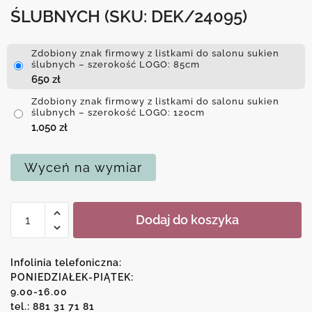
ŚLUBNYCH
(SKU: DEK/24095)
Zdobiony znak firmowy z listkami do salonu sukien
ślubnych – szerokość LOGO: 85cm
650
zł
Zdobiony znak firmowy z listkami do salonu sukien
ślubnych – szerokość LOGO: 120cm
1,050
zł
Wyceń na wymiar
ilość
Dodaj do koszyka
Zdobiony
znak
firmowy
Infolinia telefoniczna:
z
PONIEDZIAŁEK-PIĄTEK:
9.00-16.00
listkami
tel.: 881 31 71 81
do