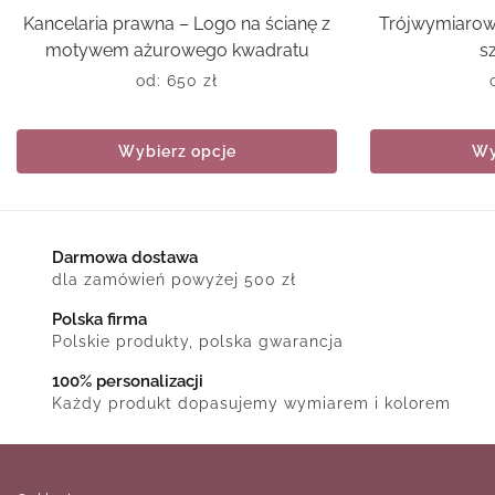
Kancelaria prawna – Logo na ścianę z
Trójwymiarowy
motywem ażurowego kwadratu
s
od:
650
zł
Wybierz opcje
Wy
Darmowa dostawa
dla zamówień powyżej 500 zł
Polska firma
Polskie produkty, polska gwarancja
100% personalizacji
Każdy produkt dopasujemy wymiarem i kolorem