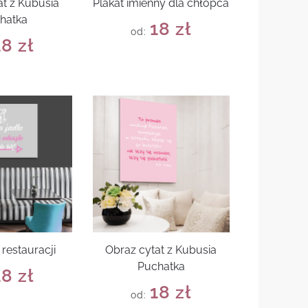
at z Kubusia
Plakat imienny dla chłopca
hatka
18
zł
od:
18
zł
 restauracji
Obraz cytat z Kubusia
Puchatka
18
zł
18
zł
od: