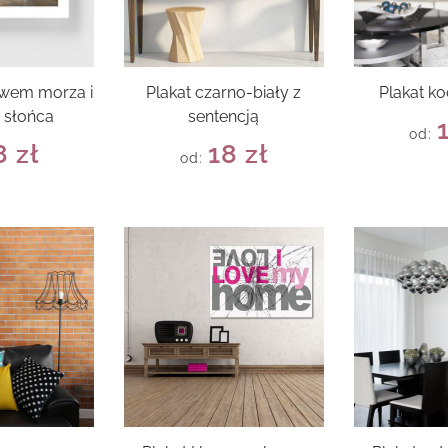
ywem morza i
Plakat czarno-biały z
Plakat k
 słońca
sentencją
od:
8
zł
18
zł
od: