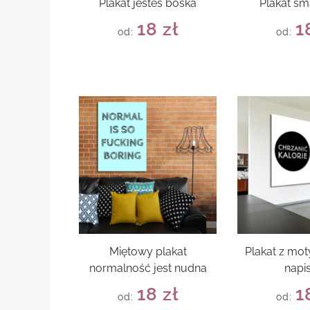
Plakat jesteś boska
Plakat s
18
zł
1
od:
od:
Miętowy plakat
Plakat z mo
normalność jest nudna
napi
18
zł
1
od:
od: