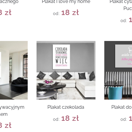
macznego
Plakat I love my home
Plakat cyt
Puc
8
zł
18
zł
od:
od:
tywacyjnym
Plakat czekolada
Plakat do
sem
18
zł
od:
od:
8
zł