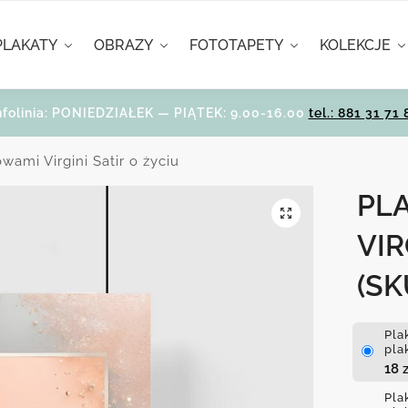
PLAKATY
OBRAZY
FOTOTAPETY
KOLEKCJE
nfolinia: PONIEDZIAŁEK — PIĄTEK: 9.00-16.00
tel.: 881 31 71 
owami Virgini Satir o życiu
PL
VIR
(SK
Pla
pla
18
z
Pla