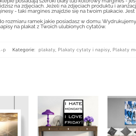
lepie posiadają szeroki biały lub kolorowy margines - je
idzisz na zdjęciach. Jeżeli na zdjęciach produktu i aranżac
inesy - taki margines znajdzie się na twoim plakacie. Je
 rozmiaru ramek jakie posiadasz w domu. Wydrukujemy T
apisy na plakat z Twoich ulubionych cytatów.
4-p
Kategorie:
plakaty
,
Plakaty cytaty i napisy
,
Plakaty m