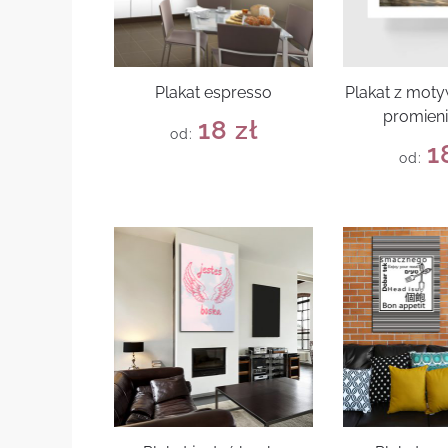
Plakat espresso
Plakat z mot
promieni
18
zł
od:
1
od: