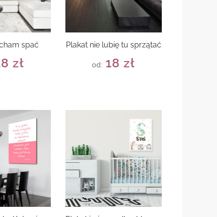
ocham spać
Plakat nie lubię tu sprzątać
18
zł
18
zł
od: