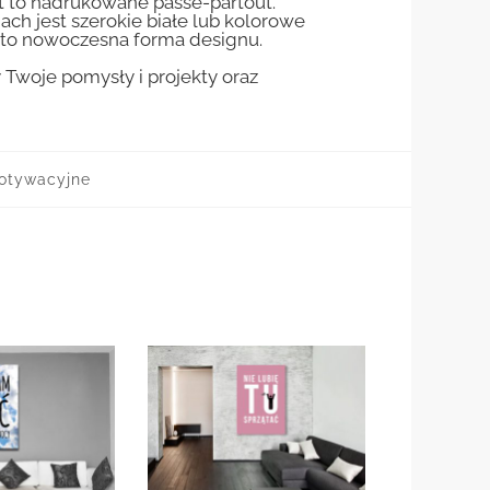
st to nadrukowane passe-partout.
jach jest szerokie białe lub kolorowe
st to nowoczesna forma designu.
woje pomysły i projekty oraz
otywacyjne