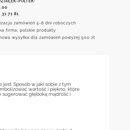
ZIAŁEK-PIĄTEK:
6.00
1 31 71 81
izacja zamówień 5-8 dni roboczych
ka firma, polskie produkty
owa wysyłka dla zamówień powyżej 500 zł
ie jest. Sposób w jaki sobie z tym
ymbolizować wartość i piękno, które
oże sugerować głęboką mądrość i