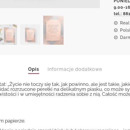
PONIED
Satir
o
9.00-1
życiu
tel.: 88
Real
Pols
Darm
Opis
Informacje dodatkowe
t: „Życie nie toczy się tak, jak powinno, ale jest takie, jak
e widać rozrzucone perełki na delikatnym piasku, co może s
istości i w umiejętności radzenia sobie z nią. Całość m
m papierze.