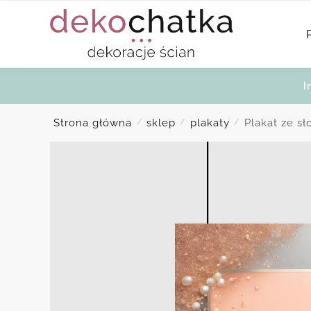
Skip
Skip
to
to
navigation
content
I
Strona główna
sklep
plakaty
Plakat ze sł
/
/
/