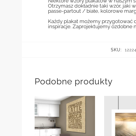
Niektóre wzory plakatów w naszym sk
Otrzymasz dokładnie taki wzór, jaki w
passe-partout / białe, kolorowe marg
Każdy plakat możemy przygotować do
inspiracje. Zaprojektujemy ozdobne n
SKU:
1222
Podobne produkty