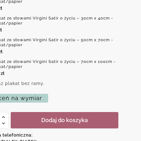
kat/papier
zł
kat ze słowami Virgini Satir o życiu – 30cm x 40cm -
kat/papier
ł
kat ze słowami Virgini Satir o życiu – 50cm x 70cm -
kat/papier
zł
kat ze słowami Virgini Satir o życiu – 70cm x 100cm -
kat/papier
0
zł
z plakat bez ramy.
eń na wymiar
Dodaj do koszyka
i
a telefoniczna: