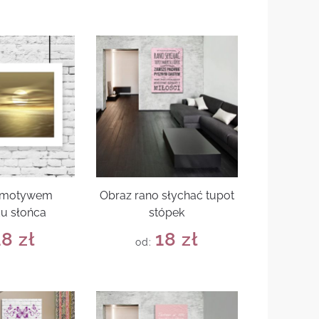
z motywem
Obraz rano słychać tupot
u słońca
stópek
18
zł
18
zł
od: