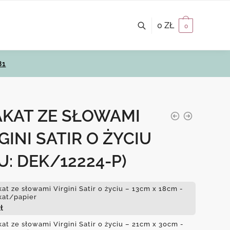
0
ZŁ
0
81
AKAT ZE SŁOWAMI
GINI SATIR O ŻYCIU
U: DEK/12224-P)
kat ze słowami Virgini Satir o życiu – 13cm x 18cm -
kat/papier
ł
kat ze słowami Virgini Satir o życiu – 21cm x 30cm -