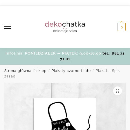
Skip
Skip
to
to
navigation
content
0
Infolinia: PONIEDZIAŁEK — PIĄTEK: 9.00-16.00
tel.: 881 31
71 81
Strona główna
/
sklep
/
Plakaty czarno-białe
/
Plakat – Spis
zasad