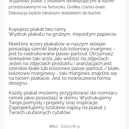
Wyjątkowy plakat z zasadami obowiązującymi w kuchni
przedstawionymi na fartuszku. Grafika czarno-biała.
Dekoracja będzie idealnym dodatkiem do kuchni.
Kupujesz plakat bez ramy.
Wydruk plakatu na grubym, mięsistym papierze.
Niektóre wzory plakatów w naszym sklepie
posiadają szeroki biały lub kolorowy margines -
jest to nadrukowane passe-partout. Otrzymasz
dokładnie taki wzór, jaki widzisz na zdjęciach.
Jeżeli na zdjęciach produktu i aranżacjach jest
szerokie białe lub kolorowe passe-partout / białe,
kolorowe marginesy - taki margines znajdzie się
na twoim plakacie. Jest to nowoczesna forma
designu.
Każdy plakat możemy przygotować do rozmiaru
ramek jakie posiadasz w domu. Wydrukujemy
Twoje pomysły i projekty oraz inspiracje.
Zaprojektujemy ozdobne napisy na plakat z
Twoich ulubionych cytatów.
SKU:
620278-p