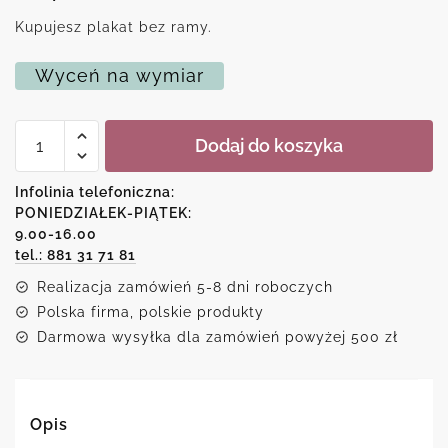
Kupujesz plakat bez ramy.
Wyceń na wymiar
ilość
Dodaj do koszyka
Plakat
-
Pan
Infolinia telefoniczna:
moją
PONIEDZIAŁEK-PIĄTEK:
siłą,
9.00-16.00
twierdzą,
moją
tel.: 881 31 71 81
ucieczką
Realizacja zamówień 5-8 dni roboczych
w
dniu
Polska firma, polskie produkty
ucisku
Darmowa wysyłka dla zamówień powyżej 500 zł
Opis