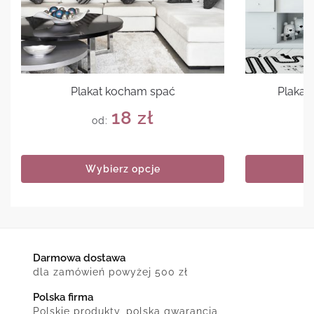
Plakat kocham spać
Plakat
18
zł
od:
Wybierz opcje
Darmowa dostawa
dla zamówień powyżej 500 zł
Polska firma
Polskie produkty, polska gwarancja