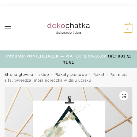
Skip
Skip
to
to
navigation
content
0
Infolinia: PONIEDZIAŁEK — PIĄTEK: 9.00-16.00
tel.: 881 31
71 81
Strona główna
/
sklep
/
Plakaty pionowe
/
Plakat – Pan moją
siłą, twierdzą, moją ucieczką w dniu ucisku