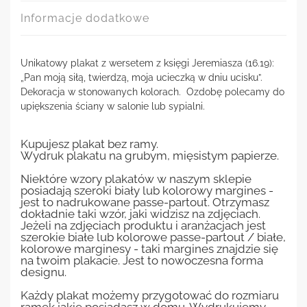
Informacje dodatkowe
Unikatowy plakat z wersetem z księgi Jeremiasza (16.19):
„Pan moją siłą, twierdzą, moja ucieczką w dniu ucisku”.
Dekoracja w stonowanych kolorach. Ozdobę polecamy do
upiększenia ściany w salonie lub sypialni.
Kupujesz plakat bez ramy.
Wydruk plakatu na grubym, mięsistym papierze.
Niektóre wzory plakatów w naszym sklepie
posiadają szeroki biały lub kolorowy margines -
jest to nadrukowane passe-partout. Otrzymasz
dokładnie taki wzór, jaki widzisz na zdjęciach.
Jeżeli na zdjęciach produktu i aranżacjach jest
szerokie białe lub kolorowe passe-partout / białe,
kolorowe marginesy - taki margines znajdzie się
na twoim plakacie. Jest to nowoczesna forma
designu.
Każdy plakat możemy przygotować do rozmiaru