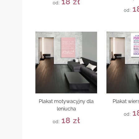
18
zł
od:
1
od:
Plakat motywacyjny dla
Plakat wie
leniucha
1
od:
18
zł
od: