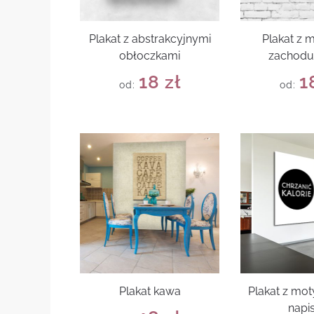
Plakat z abstrakcyjnymi
Plakat z
obłoczkami
zachodu
18
zł
1
od:
od:
Plakat kawa
Plakat z mo
napi