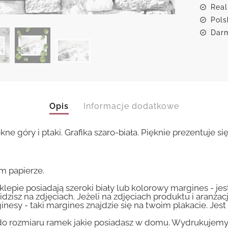
Real
Pols
Darm
Opis
Informacje dodatkowe
e góry i ptaki. Grafika szaro-biała. Pięknie prezentuje się
m papierze.
lepie posiadają szeroki biały lub kolorowy margines - je
idzisz na zdjęciach. Jeżeli na zdjęciach produktu i aranżac
inesy - taki margines znajdzie się na twoim plakacie. Je
 rozmiaru ramek jakie posiadasz w domu. Wydrukujemy T