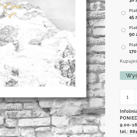
Pla
45
z
Pla
90
Pla
17
Kupujes
Wyc
ilość
Plakat
-
Mroźne
Infolini
góry
PONIED
9.00-1
tel.: 88