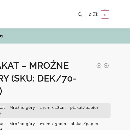
0
ZŁ
0
81
AKAT – MROŹNE
RY
(SKU: DEK/70-
)
kat - Mroźne góry – 13cm x 18cm - plakat/papier
ł
kat - Mroźne góry – 21cm x 30cm - plakat/papier
zł