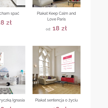
ocham spać
Plakat Keep Calm and
Love Paris
18
zł
18
zł
od:
ryczką Ignasia
Plakat sentencja o życiu