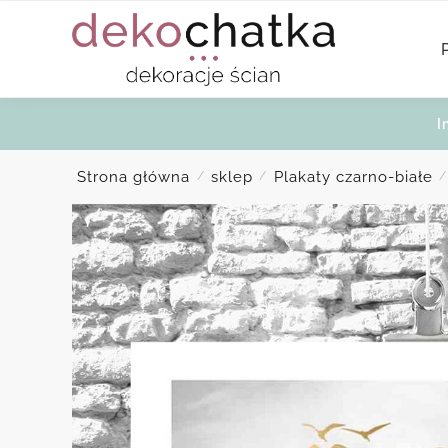
Skip
Skip
to
to
navigation
content
I
Strona główna
sklep
Plakaty czarno-białe
/
/
/