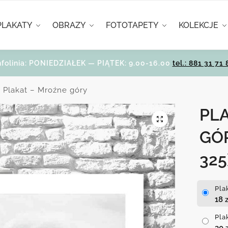
PLAKATY
OBRAZY
FOTOTAPETY
KOLEKCJE
nfolinia: PONIEDZIAŁEK — PIĄTEK: 9.00-16.00
tel.: 881 31 71 
Plakat – Mroźne góry
PL
GÓ
325
Pla
18
z
Pla
30