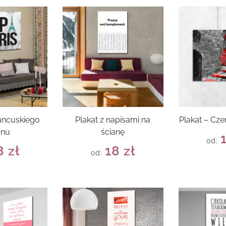
rancuskiego
Plakat z napisami na
Plakat – Cz
onu
ścianę
od:
8
zł
18
zł
od: