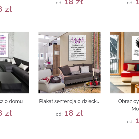
18
zł
od:
od:
8
zł
rsz o domu
Plakat sentencja o dziecku
Obraz cy
Mo
8
zł
18
zł
od:
od: