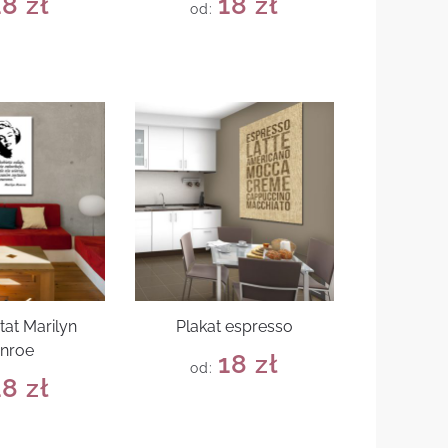
18
zł
18
zł
od:
tat Marilyn
Plakat espresso
nroe
18
zł
od:
18
zł