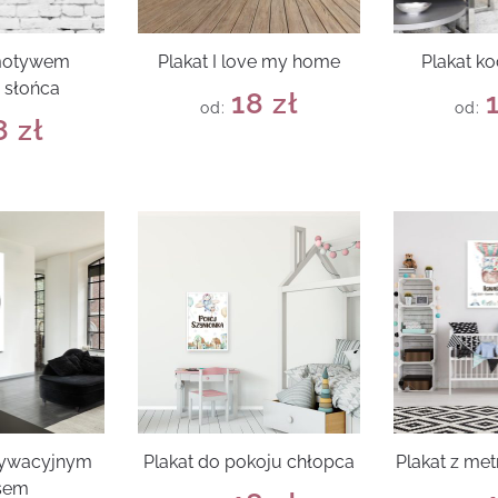
 motywem
Plakat I love my home
Plakat k
 słońca
18
zł
od:
od:
8
zł
tywacyjnym
Plakat do pokoju chłopca
Plakat z met
sem