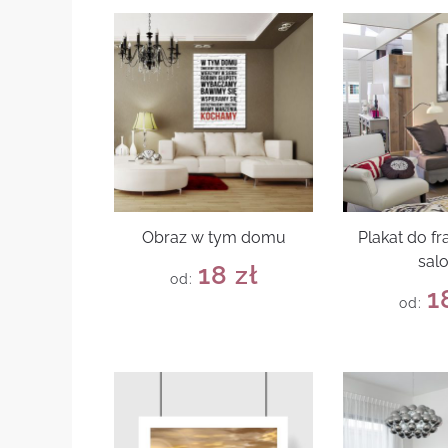
Obraz w tym domu
Plakat do f
sal
18
zł
od:
1
od: