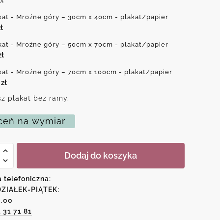
kat - Mroźne góry – 30cm x 40cm - plakat/papier
ł
kat - Mroźne góry – 50cm x 70cm - plakat/papier
zł
kat - Mroźne góry – 70cm x 100cm - plakat/papier
0
zł
z plakat bez ramy.
eń na wymiar
Dodaj do koszyka
a telefoniczna:
ZIAŁEK-PIĄTEK:
6.00
1 31 71 81