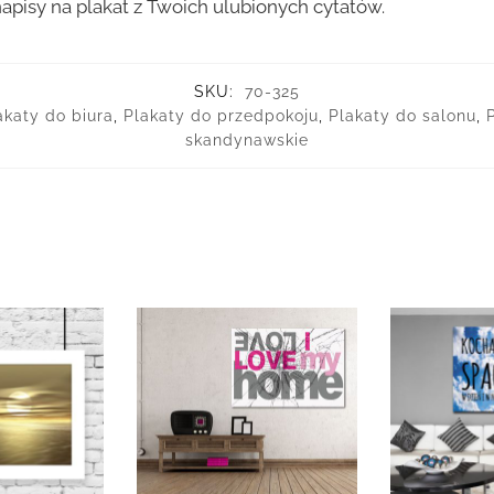
apisy na plakat z Twoich ulubionych cytatów.
SKU:
70-325
akaty do biura
,
Plakaty do przedpokoju
,
Plakaty do salonu
,
skandynawskie