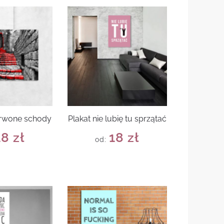
erwone schody
Plakat nie lubię tu sprzątać
18
zł
18
zł
od: