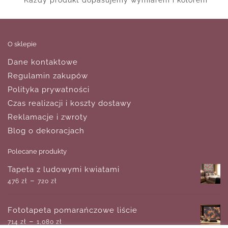
Każdy produkt dopasujemy wymiarem i kolorem
O sklepie
Dane kontaktowe
Regulamin zakupów
Polityka prywatności
Czas realizacji i koszty dostawy
Reklamacje i zwroty
Blog o dekoracjach
Polecane produkty
Tapeta z ludowymi kwiatami
–
476
zł
720
zł
Fototapeta pomarańczowe liście
–
714
zł
1,080
zł