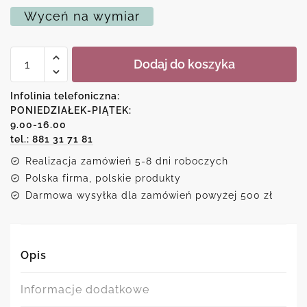
Wyceń na wymiar
ilość
Dodaj do koszyka
Plakat
dyptyk
z
Infolinia telefoniczna:
motywem
PONIEDZIAŁEK-PIĄTEK:
kolorowych
9.00-16.00
kwiatów
tel.: 881 31 71 81
Realizacja zamówień 5-8 dni roboczych
Polska firma, polskie produkty
Darmowa wysyłka dla zamówień powyżej 500 zł
Opis
Informacje dodatkowe