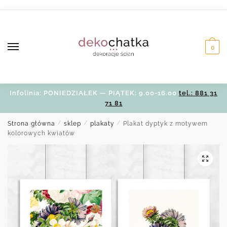
Skip
Skip
to
to
navigation
content
0
Infolinia: PONIEDZIAŁEK — PIĄTEK: 9.00-16.00
tel.: 881 31
71 81
Strona główna
/
sklep
/
plakaty
/
Plakat dyptyk z motywem
kolorowych kwiatów