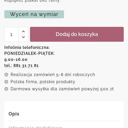
Kupujesz plakat bez ramy.
Wyceń na wymiar
ilość
Dodaj do koszyka
Plakat
do
pokoju
Infolinia telefoniczna:
dziecka
PONIEDZIAŁEK-PIĄTEK:
-
9.00-16.00
Dinozaur
i
tel.: 881 31 71 81
wulkan
Realizacja zamówień 5-8 dni roboczych
Polska firma, polskie produkty
Darmowa wysyłka dla zamówień powyżej 500 zł
Opis