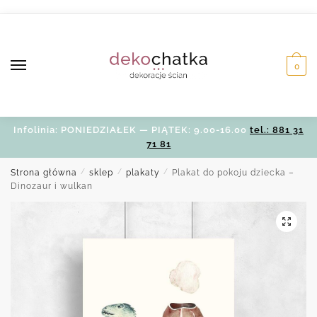
Skip
Skip
to
to
navigation
content
0
Infolinia: PONIEDZIAŁEK — PIĄTEK: 9.00-16.00
tel.: 881 31
71 81
Strona główna
/
sklep
/
plakaty
/
Plakat do pokoju dziecka –
Dinozaur i wulkan