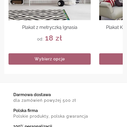
Plakat z metryczką Ignasia
Plakat Ke
18
zł
od:
Wybierz opcje
Darmowa dostawa
dla zamówień powyżej 500 zł
Polska firma
Polskie produkty, polska gwarancja
100% personalizacji