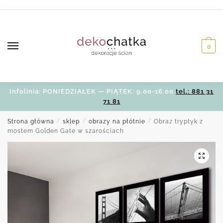
Skip
Skip
to
to
navigation
content
0
Infolinia: PONIEDZIAŁEK — PIĄTEK: 9.00-16.00
tel.: 881 31
71 81
Strona główna
/
sklep
/
obrazy na płótnie
/
Obraz tryptyk z
mostem Golden Gate w szarościach