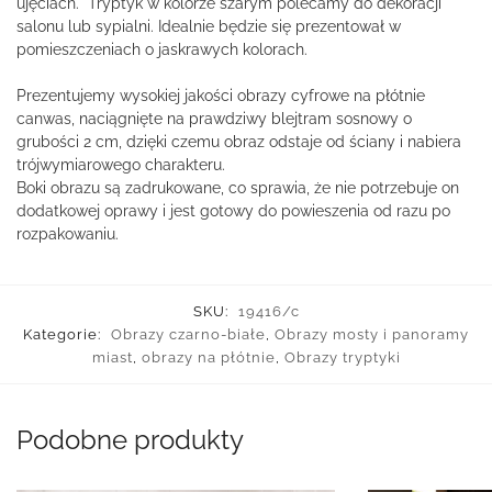
ujęciach. Tryptyk w kolorze szarym polecamy do dekoracji
salonu lub sypialni. Idealnie będzie się prezentował w
pomieszczeniach o jaskrawych kolorach.
Prezentujemy wysokiej jakości obrazy cyfrowe na płótnie
canwas, naciągnięte na prawdziwy blejtram sosnowy o
grubości 2 cm, dzięki czemu obraz odstaje od ściany i nabiera
trójwymiarowego charakteru.
Boki obrazu są zadrukowane, co sprawia, że nie potrzebuje on
dodatkowej oprawy i jest gotowy do powieszenia od razu po
rozpakowaniu.
SKU:
19416/c
Kategorie:
Obrazy czarno-białe
,
Obrazy mosty i panoramy
miast
,
obrazy na płótnie
,
Obrazy tryptyki
Podobne produkty