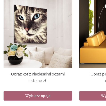
Obraz kot z niebieskimi oczami
Obraz pi
od:
130
zł
Wybierz opcje
Wy