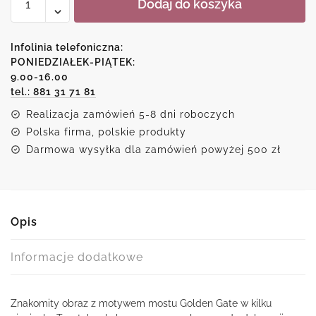
Dodaj do koszyka
Obraz
tryptyk
z
Infolinia telefoniczna:
mostem
PONIEDZIAŁEK-PIĄTEK:
9.00-16.00
Golden
tel.: 881 31 71 81
Gate
w
Realizacja zamówień 5-8 dni roboczych
szarościach
Polska firma, polskie produkty
Darmowa wysyłka dla zamówień powyżej 500 zł
Opis
Informacje dodatkowe
Znakomity obraz z motywem mostu Golden Gate w kilku