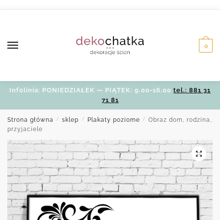
Skip
Skip
to
to
navigation
content
0
Infolinia: PONIEDZIAŁEK — PIĄTEK: 9.00-16.00
tel.: 881 31
71 81
Strona główna
/
sklep
/
Plakaty poziome
/
Obraz dom, rodzina,
przyjaciele