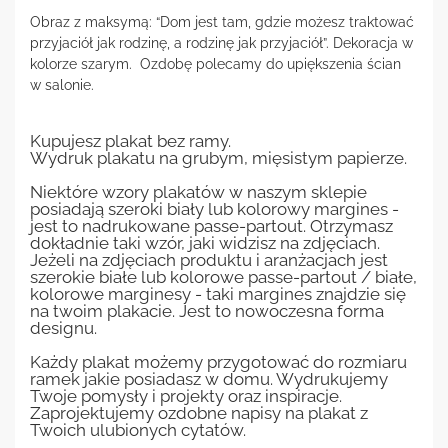
Obraz z maksymą: “Dom jest tam, gdzie możesz traktować
przyjaciół jak rodzinę, a rodzinę jak przyjaciół”. Dekoracja w
kolorze szarym. Ozdobę polecamy do upiększenia ścian
w salonie.
Kupujesz plakat bez ramy.
Wydruk plakatu na grubym, mięsistym papierze.
Niektóre wzory plakatów w naszym sklepie
posiadają szeroki biały lub kolorowy margines -
jest to nadrukowane passe-partout. Otrzymasz
dokładnie taki wzór, jaki widzisz na zdjęciach.
Jeżeli na zdjęciach produktu i aranżacjach jest
szerokie białe lub kolorowe passe-partout / białe,
kolorowe marginesy - taki margines znajdzie się
na twoim plakacie. Jest to nowoczesna forma
designu.
Każdy plakat możemy przygotować do rozmiaru
ramek jakie posiadasz w domu. Wydrukujemy
Twoje pomysły i projekty oraz inspiracje.
Zaprojektujemy ozdobne napisy na plakat z
Twoich ulubionych cytatów.