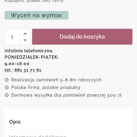
Kupujesz plakat bez ramy.
Wyceń na wymiar
ilość
Dodaj do koszyka
Malarstwo
na
plakacie
Infolinia telefoniczna:
-
PONIEDZIAŁEK-PIĄTEK:
wiejska
9.00-16.00
chata
i
tel.: 881 31 71 81
stara
Realizacja zamówień 5-8 dni roboczych
studnia
Polska firma, polskie produkty
Darmowa wysyłka dla zamówień powyżej 500 zł
Opis