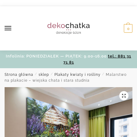
Skip
Skip
to
to
navigation
content
0
Infolinia: PONIEDZIAŁEK — PIĄTEK: 9.00-16.00
tel.: 881 31
71 81
Strona główna
/
sklep
/
Plakaty kwiaty i rośliny
/
Malarstwo
na plakacie – wiejska chata i stara studnia