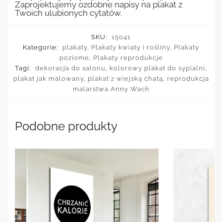
Zaprojektujemy ozdobne napisy na plakat z
Twoich ulubionych cytatów.
SKU:
15041
Kategorie:
plakaty
,
Plakaty kwiaty i rośliny
,
Plakaty
poziome
,
Plakaty reprodukcje
Tagi:
dekoracja do salonu
,
kolorowy plakat do sypialni
,
plakat jak malowany
,
plakat z wiejską chatą
,
reprodukcja
malarstwa Anny Wach
Podobne produkty