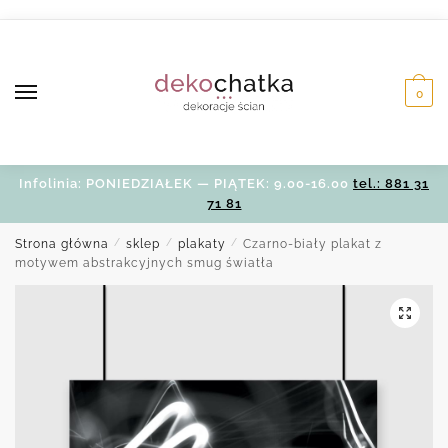
Skip
Skip
to
to
navigation
content
0
Infolinia: PONIEDZIAŁEK — PIĄTEK: 9.00-16.00
tel.: 881 31
71 81
Strona główna
/
sklep
/
plakaty
/
Czarno-biały plakat z
motywem abstrakcyjnych smug światła