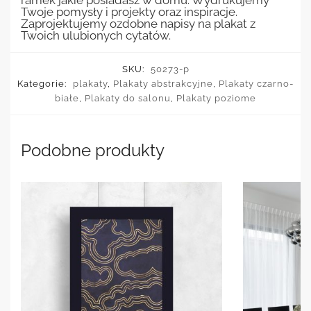
ramek jakie posiadasz w domu. Wydrukujemy
Twoje pomysły i projekty oraz inspiracje.
Zaprojektujemy ozdobne napisy na plakat z
Twoich ulubionych cytatów.
SKU:
50273-p
Kategorie:
plakaty
,
Plakaty abstrakcyjne
,
Plakaty czarno-
białe
,
Plakaty do salonu
,
Plakaty poziome
Podobne produkty