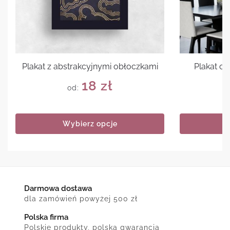
Plakat z abstrakcyjnymi obłoczkami
Plakat cy
18
zł
od:
Wybierz opcje
Darmowa dostawa
dla zamówień powyżej 500 zł
Polska firma
Polskie produkty, polska gwarancja