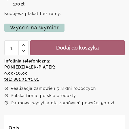
170
zł
Kupujesz plakat bez ramy.
Wyceń na wymiar
ilość
Dodaj do koszyka
Czarno-
biały
plakat
Infolinia telefoniczna:
z
PONIEDZIAŁEK-PIĄTEK:
motywem
9.00-16.00
abstrakcyjnych
smug
tel.: 881 31 71 81
światła
Realizacja zamówień 5-8 dni roboczych
Polska firma, polskie produkty
Darmowa wysyłka dla zamówień powyżej 500 zł
Opis