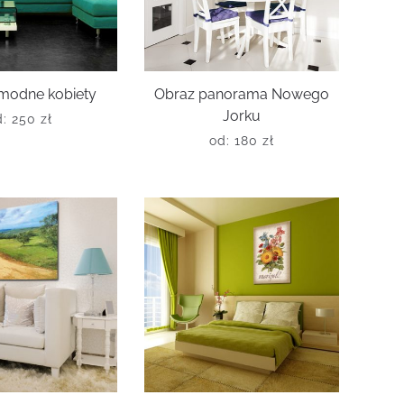
 modne kobiety
Obraz panorama Nowego
Jorku
d:
250
zł
od:
180
zł