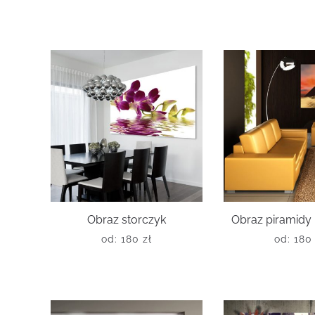
Obraz storczyk
Obraz piramidy 
od:
180
zł
od:
18