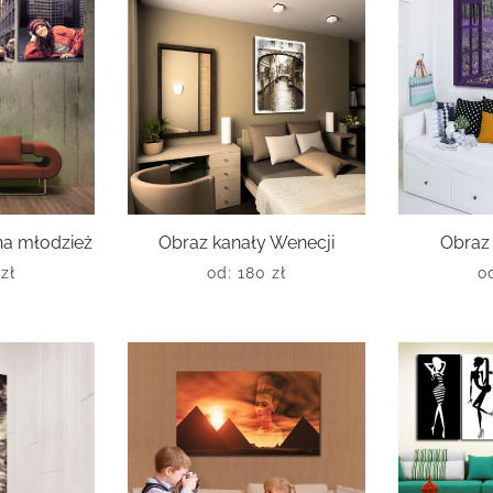
na młodzież
Obraz kanały Wenecji
Obraz 
0
zł
od:
180
zł
o