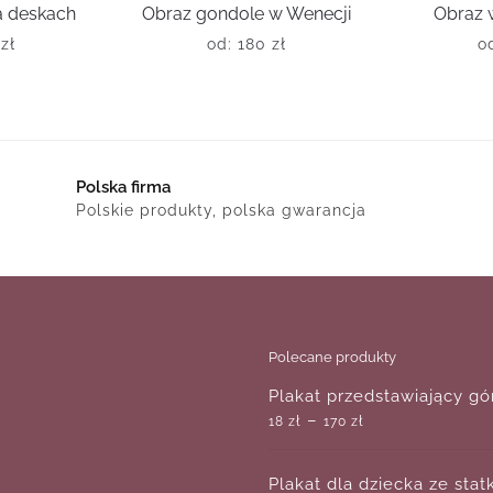
na deskach
Obraz gondole w Wenecji
Obraz 
0
zł
od:
180
zł
o
Polska firma
Polskie produkty, polska gwarancja
Polecane produkty
Plakat przedstawiający gó
–
18
zł
170
zł
Plakat dla dziecka ze sta