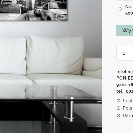
Cza
50
Wyc
ilość
Czarn
biała
kaska
Infolini
z
PONIED
9.00-1
Nowy
tel.: 88
Jorkie
Real
Pols
Darm