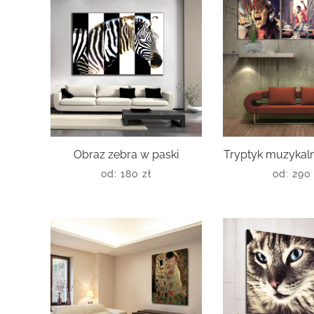
Obraz zebra w paski
Tryptyk muzykal
od:
180
zł
od:
29