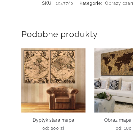
SKU:
19477/b
Kategorie:
Obrazy czar
Podobne produkty
Dyptyk stara mapa
Obraz mapa w
od:
200
zł
od:
18