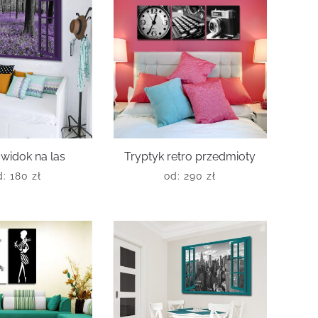
widok na las
Tryptyk retro przedmioty
d:
180
zł
od:
290
zł