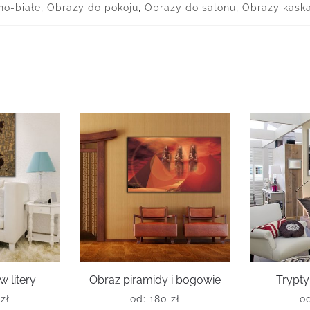
no-białe
,
Obrazy do pokoju
,
Obrazy do salonu
,
Obrazy kask
 litery
Obraz piramidy i bogowie
Trypty
0
zł
od:
180
zł
o