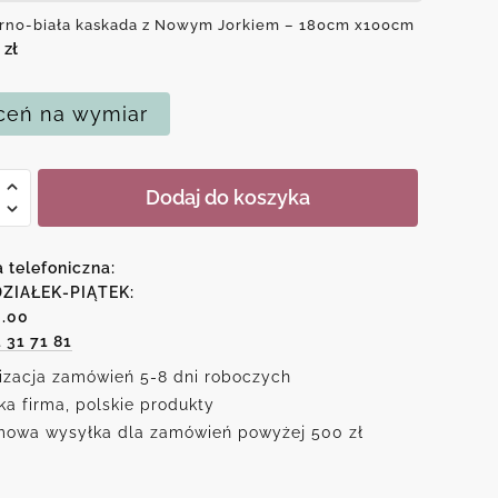
rno-biała kaskada z Nowym Jorkiem – 180cm x100cm
0
zł
eń na wymiar
Dodaj do koszyka
o-
da
a telefoniczna:
ZIAŁEK-PIĄTEK:
6.00
m
1 31 71 81
m
izacja zamówień 5-8 dni roboczych
ka firma, polskie produkty
owa wysyłka dla zamówień powyżej 500 zł