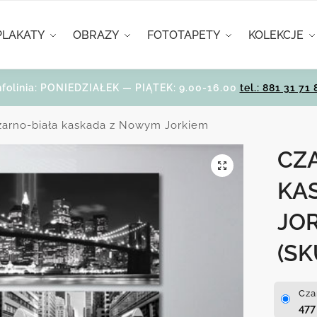
PLAKATY
OBRAZY
FOTOTAPETY
KOLEKCJE
nfolinia: PONIEDZIAŁEK — PIĄTEK: 9.00-16.00
tel.: 881 31 71 
zarno-biała kaskada z Nowym Jorkiem
CZ
KA
JO
(SK
Cza
47