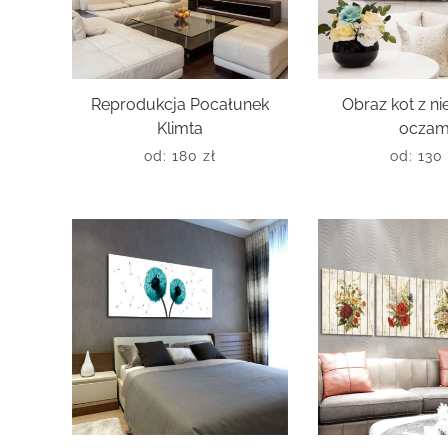
Reprodukcja Pocałunek
Obraz kot z ni
Klimta
oczam
od:
180
zł
od:
13