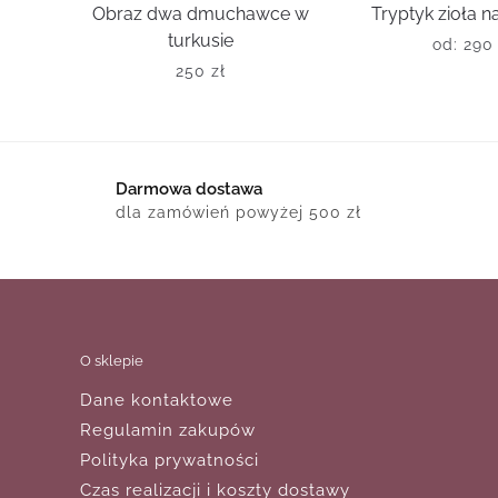
Obraz dwa dmuchawce w
Tryptyk zioła 
turkusie
od:
29
250
zł
Darmowa dostawa
dla zamówień powyżej 500 zł
O sklepie
Dane kontaktowe
Regulamin zakupów
Polityka prywatności
Czas realizacji i koszty dostawy