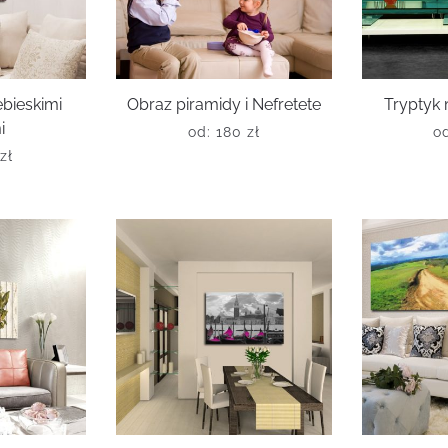
ebieskimi
Obraz piramidy i Nefretete
Tryptyk
i
od:
180
zł
o
0
zł