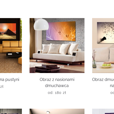
na pustyni
Obraz z nasionami
Obraz dmu
dmuchawca
na
0
zł
od:
180
zł
o