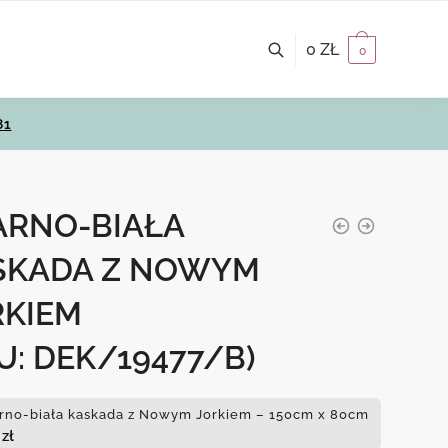
0
ZŁ
0
81
ARNO-BIAŁA
SKADA Z NOWYM
RKIEM
U: DEK/19477/B)
rno-biała kaskada z Nowym Jorkiem – 150cm x 80cm
7
zł