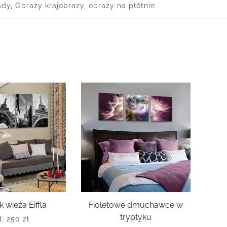
ady
,
Obrazy krajobrazy
,
obrazy na płótnie
k wieża Eiffla
Fioletowe dmuchawce w
tryptyku
d:
250
zł