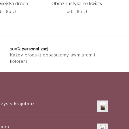
wiejska droga
Obraz rustykalne kwiaty
d:
180
zł
od:
180
zł
100% personalizacji
Każdy produkt dopasujemy wymiarem i
kolorem
rzysty krajobraz
tkiem