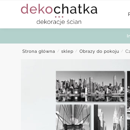
Skip
Skip
to
to
navigation
content
I
Strona główna
sklep
Obrazy do pokoju
C
/
/
/