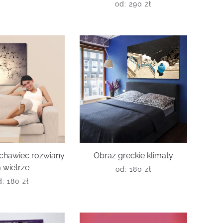
od:
290
zł
chawiec rozwiany
Obraz greckie klimaty
 wietrze
od:
180
zł
d:
180
zł