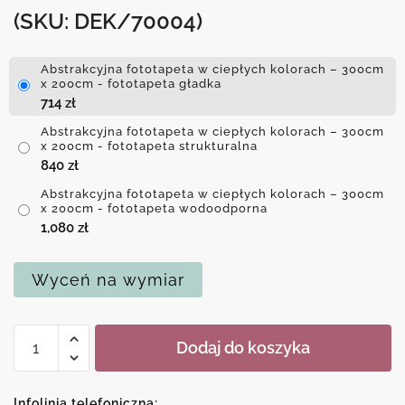
(SKU: DEK/70004)
Abstrakcyjna fototapeta w ciepłych kolorach – 300cm
x 200cm - fototapeta gładka
714
zł
Abstrakcyjna fototapeta w ciepłych kolorach – 300cm
x 200cm - fototapeta strukturalna
840
zł
Abstrakcyjna fototapeta w ciepłych kolorach – 300cm
x 200cm - fototapeta wodoodporna
1,080
zł
Wyceń na wymiar
ilość
Dodaj do koszyka
Abstrakcyjna
fototapeta
w
Infolinia telefoniczna: