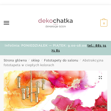
Skip
Skip
to
to
navigation
content
0
Infolinia: PONIEDZIAŁEK — PIĄTEK: 9.00-16.00
tel.: 881 31
71 81
Strona główna
/
sklep
/
Fototapety do salonu
/
Abstrakcyjna
fototapeta w ciepłych kolorach