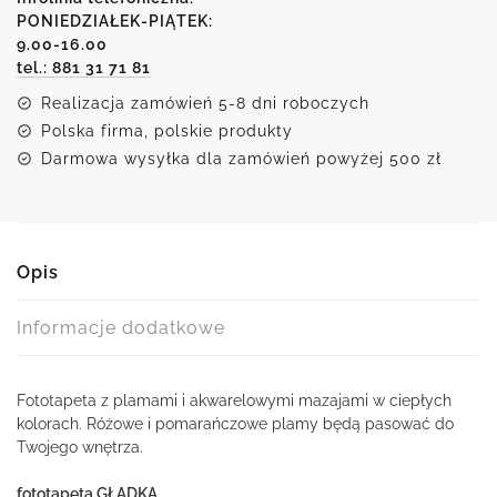
ciepłych
PONIEDZIAŁEK-PIĄTEK:
9.00-16.00
kolorach
tel.: 881 31 71 81
Realizacja zamówień 5-8 dni roboczych
Polska firma, polskie produkty
Darmowa wysyłka dla zamówień powyżej 500 zł
Opis
Informacje dodatkowe
Fototapeta z plamami i akwarelowymi mazajami w ciepłych
kolorach. Różowe i pomarańczowe plamy będą pasować do
Twojego wnętrza.
fototapeta GŁADKA