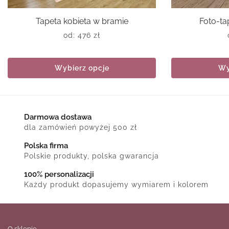
Tapeta kobieta w bramie
Foto-ta
od:
476
zł
Wybierz opcje
Wy
Darmowa dostawa
dla zamówień powyżej 500 zł
Polska firma
Polskie produkty, polska gwarancja
100% personalizacji
Każdy produkt dopasujemy wymiarem i kolorem
O sklepie