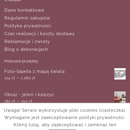
Dane kontaktowe
Regulamin zakupów
Polityka prywatności
Czas realizacji i koszty dostawy
Reklamacje i zwroty
Blog o dekoracjach
Polecane produkty
Foto-tapeta z mapą świata
–
714
zł
1,080
zł
Obraz - jeleń i księżyc
–
180
zł
750
zł
Uwaga! Serwis wykorzystuje pliki cookies (ciasteczka).
Wymagane jest zaakceptowanie polityki prywatności.
Plakat- sad czerwonych drzew
–
Kliknij tutaj, aby zaakceptować i zamknąć ten
18
zł
170
zł