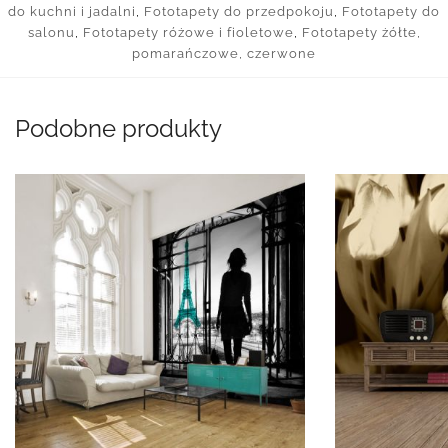
do kuchni i jadalni
,
Fototapety do przedpokoju
,
Fototapety do
salonu
,
Fototapety różowe i fioletowe
,
Fototapety żółte,
pomarańczowe, czerwone
Podobne produkty