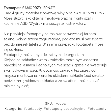
Fototapeta SAMOPRZYLEPNA™
Gładki gruby materiał z powłoką winylową. SAMOPRZYLEPNY.
Może służyć jako okleina meblowa oraz na fronty szaf i
kuchenne AGD. Wydruk ma soczyste i ostre kolory.
Nie przyklejaj fototapety na malowaną wcześniej farbami
ścianę. Ścianę trzeba zagruntować, podłoże musi być zwarte i
bez domieszek lateksu. W innym przypadku fototapeta może
się odklejać.
Fototapetę można myć delikatnymi detergentami.
Klejona na zakładkę 1-2cm - zakładka może być widoczna
bardziej na jasnych i jednolitych miejscach, gdzie nie występuje
skomplikowany wzór. Widoczność zakładki tez zależy od
miejsca montowania, kierunku układania zakładki (pod światło
będzie mniej widoczna, układana ze światłem może rzucać
minimalny cień).
SKU:
70004
Kategorie:
fototapety
,
Fototapety abstrakcyjne
,
Fototapety