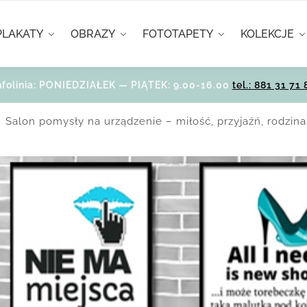
PLAKATY
OBRAZY
FOTOTAPETY
KOLEKCJE
nfolinia: PONIEDZIAŁEK — PIĄTEK: 9.00-16.00
tel.: 881 31 71 
Salon pomysły na urządzenie – miłość, przyjaźń, rodzin
/