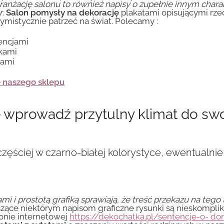
ranżację salonu to również napisy o zupełnie innym chara
r
.
Salon pomysły na dekorację
plakatami opisującymi rz
ymistycznie patrzeć na świat. Polecamy :
tencjami
ikami
tami
e naszego sklepu
e wprowadź przytulny klimat do s
zęściej w czarno-białej kolorystyce, ewentualnie
i prostotą grafiką sprawiają, że treść przekazu na tego t
ące niektórym napisom graficzne rysunki są nieskomplik
ronie internetowej
https://dekochatka.pl/sentencje-o- do