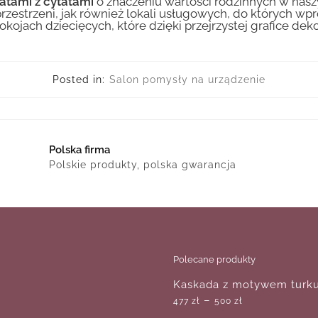
atami z cytatami
o znaczeniu wartości rodzinnych w nasz
strzeni, jak również lokali usługowych, do których wprow
ach dziecięcych, które dzięki przejrzystej grafice dekor
Posted in:
Salon pomysły na urządzenie
Polska firma
Polskie produkty, polska gwarancja
Polecane produkty
Kaskada z motywem tur
–
477
zł
500
zł