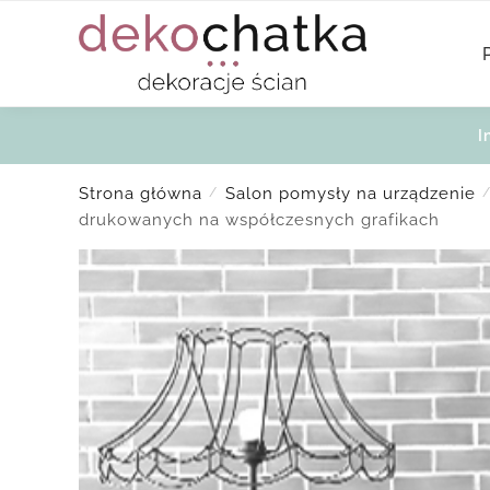
Skip
Skip
to
to
navigation
content
I
Strona główna
Salon pomysły na urządzenie
/
drukowanych na współczesnych grafikach