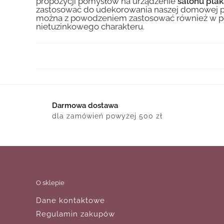
propozycji pomysłów na urządzenie
salonu plak
zastosować do udekorowania naszej domowej prze
można z powodzeniem zastosować również w pokoj
nietuzinkowego charakteru.
Darmowa dostawa
dla zamówień powyżej 500 zł
O sklepie
Dane kontaktowe
Regulamin zakupów