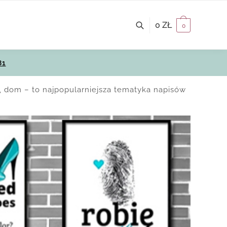
0
ZŁ
0
81
a, dom – to najpopularniejsza tematyka napisów