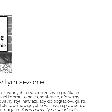
w tym sezonie
 drukowanych na współczesnych grafikach
ci i domu to hasła, sentencje, aforyzmy i
alny styl, nawiązujący do poglądów, gustu i
h tekstów mówiących o ważnych sprawach, o
i emocjach.
Salon pomysły na urządzenie –