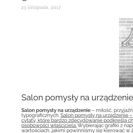
23 listopada, 2017
Salon pomysły na urządzenie
Salon pomysły na urządzenie
– miłość, przyjaź
typograficznych.
Salon pomysły na urządzenie – 
cytaty, które bardzo zdecydowanie podkreślą c
osobowości właściciela.
Wybierając grafiki z n
wartościach, jakimi powinniśmy się kierować w