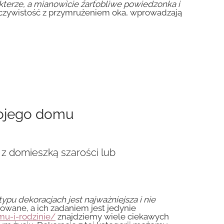
kterze, a mianowicie żartobliwe powiedzonka i
eczywistość z przymrużeniem oka, wprowadzają
wojego domu
 z domieszką szarości lub
ypu dekoracjach jest najważniejsza i nie
owane, a ich zadaniem jest jedynie
mu-i-rodzinie/
znajdziemy wiele ciekawych