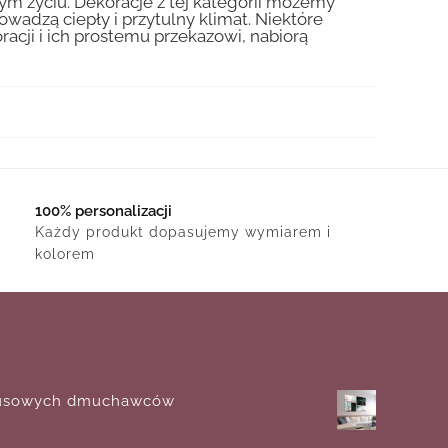
ym życiu. Dekoracje z tej kategorii możemy
adzą ciepły i przytulny klimat. Niektóre
acji i ich prostemu przekazowi, nabiorą
100% personalizacji
Każdy produkt dopasujemy wymiarem i
kolorem
kusowych dmuchawców