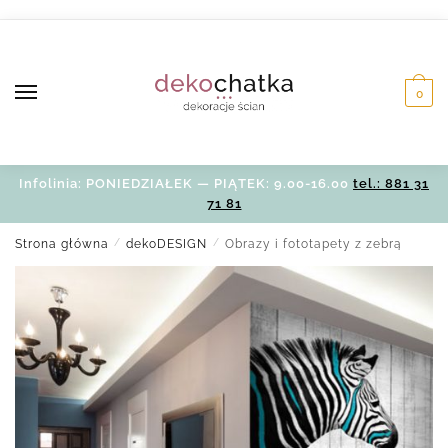
Skip
Skip
to
to
navigation
content
0
Infolinia: PONIEDZIAŁEK — PIĄTEK: 9.00-16.00
tel.: 881 31
71 81
Strona główna
/
dekoDESIGN
/
Obrazy i fototapety z zebrą