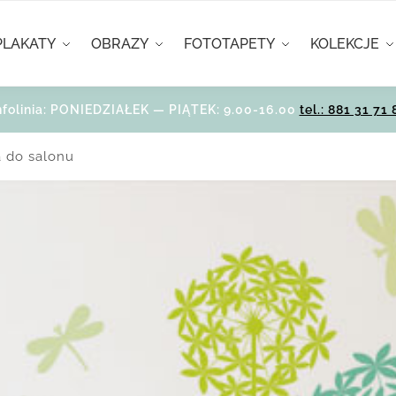
PLAKATY
OBRAZY
FOTOTAPETY
KOLEKCJE
nfolinia: PONIEDZIAŁEK — PIĄTEK: 9.00-16.00
tel.: 881 31 71 
a do salonu