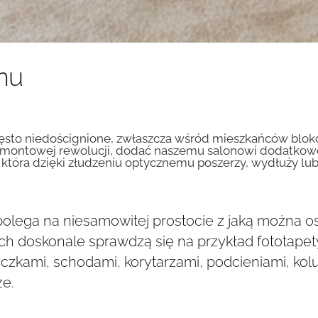
nu
często niedoścignione, zwłaszcza wśród mieszkańców blok
 i remontowej rewolucji, dodać naszemu salonowi dodatko
, która dzięki złudzeniu optycznemu poszerzy, wydłuży 
olega na niesamowitej prostocie z jaką można os
h doskonale sprawdzą się na przykład fototapety
liczkami, schodami, korytarzami, podcieniami, ko
ze.