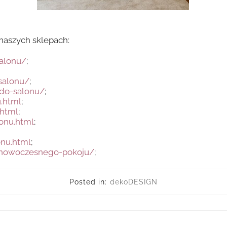
naszych sklepach:
salonu/
;
-salonu/
;
-do-salonu/
;
.html
;
.html
;
onu.html
;
onu.html
;
o-nowoczesnego-pokoju/
;
Posted in:
dekoDESIGN