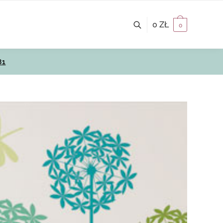
0
ZŁ
0
81