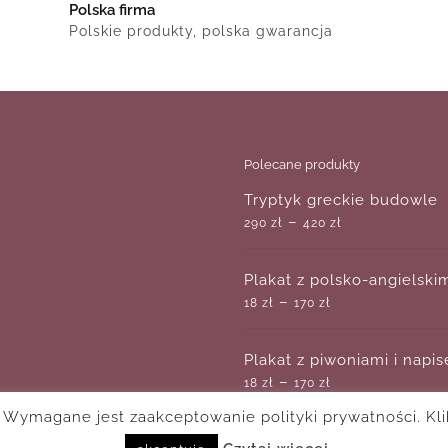
Polska firma
Polskie produkty, polska gwarancja
Polecane produkty
Tryptyk greckie budowle
–
290
zł
420
zł
Plakat z polsko-angielskim
–
18
zł
170
zł
Plakat z piwoniami i napi
–
18
zł
170
zł
. Wymagane jest zaakceptowanie polityki prywatności. Kli