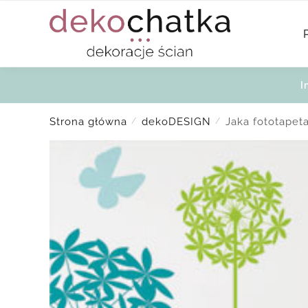
Skip
Skip
to
to
navigation
content
I
Strona główna
dekoDESIGN
Jaka fototapet
/
/