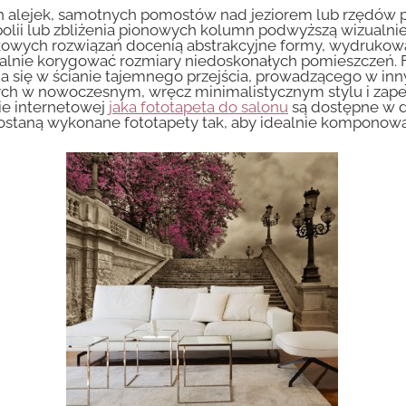
h alejek, samotnych pomostów nad jeziorem lub rzędów p
lii lub zbliżenia pionowych kolumn podwyższą wizualnie
kowych rozwiązań docenią abstrakcyjne formy, wydrukowa
ualnie korygować rozmiary niedoskonałych pomieszczeń. F
a się w ścianie tajemnego przejścia, prowadzącego w inn
h w nowoczesnym, wręcz minimalistycznym stylu i zape
ie internetowej
jaka fototapeta do salonu
są dostępne w 
zostaną wykonane fototapety tak, aby idealnie komponowa