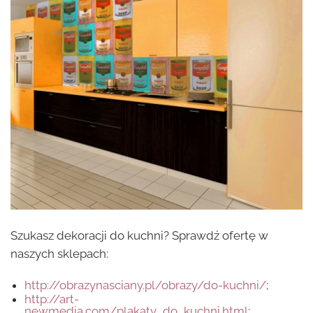
Szukasz dekoracji do kuchni? Sprawdź ofertę w
naszych sklepach:
http://obrazynasciany.pl/obrazy/do-kuchni/
;
http://art-
newmedia.com/plakaty_do_kuchni.html
;