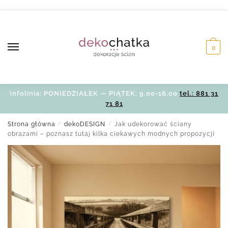
Skip
Skip
to
to
navigation
content
0
Infolinia: PONIEDZIAŁEK — PIĄTEK: 9.00-16.00
tel.: 881 31
71 81
Strona główna
/
dekoDESIGN
/
Jak udekorować ściany
obrazami – poznasz tutaj kilka ciekawych modnych propozycji