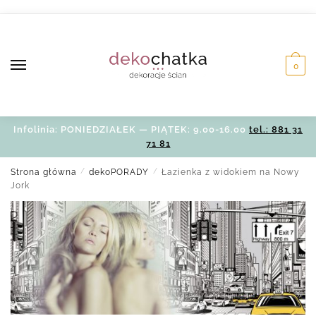
0
Infolinia: PONIEDZIAŁEK — PIĄTEK: 9.00-16.00
tel.: 881 31
71 81
Strona główna
/
dekoPORADY
/
Łazienka z widokiem na Nowy
Jork