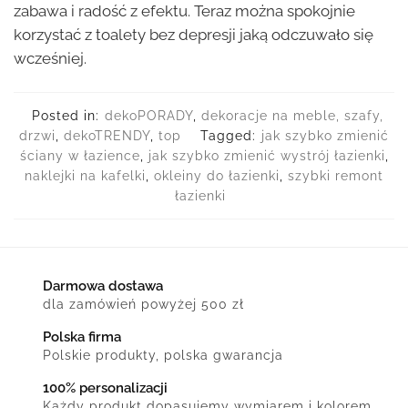
zabawa i radość z efektu. Teraz można spokojnie
korzystać z toalety bez depresji jaką odczuwało się
wcześniej.
Posted in:
dekoPORADY
,
dekoracje na meble, szafy,
drzwi
,
dekoTRENDY
,
top
Tagged:
jak szybko zmienić
ściany w łazience
,
jak szybko zmienić wystrój łazienki
,
naklejki na kafelki
,
okleiny do łazienki
,
szybki remont
łazienki
Darmowa dostawa
dla zamówień powyżej 500 zł
Polska firma
Polskie produkty, polska gwarancja
100% personalizacji
Każdy produkt dopasujemy wymiarem i kolorem