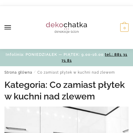
Skip
Skip
to
to
navigation
content
0
Infolinia: PONIEDZIAŁEK — PIĄTEK: 9.00-16.00
tel.: 881 31
71 81
Strona główna
/
Co zamiast płytek w kuchni nad zlewem
Kategoria:
Co zamiast płytek
w kuchni nad zlewem