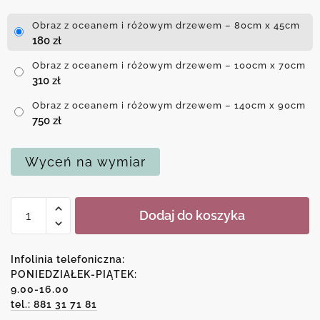
Obraz z oceanem i różowym drzewem – 80cm x 45cm
180
zł
Obraz z oceanem i różowym drzewem – 100cm x 70cm
310
zł
Obraz z oceanem i różowym drzewem – 140cm x 90cm
750
zł
Wyceń na wymiar
ilość
Dodaj do koszyka
Obraz
z
oceanem
Infolinia telefoniczna:
i
PONIEDZIAŁEK-PIĄTEK:
9.00-16.00
różowym
tel.: 881 31 71 81
drzewem