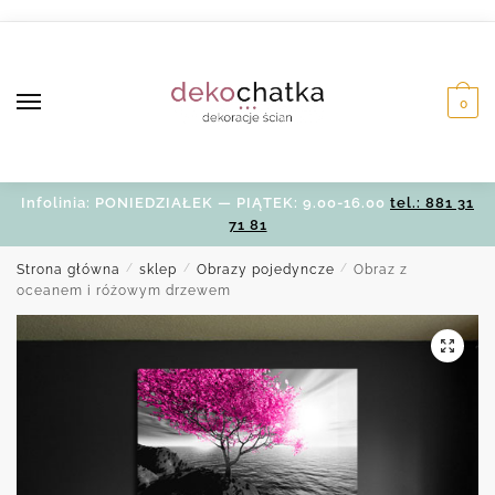
Skip
Skip
to
to
navigation
content
0
Infolinia: PONIEDZIAŁEK — PIĄTEK: 9.00-16.00
tel.: 881 31
71 81
Strona główna
/
sklep
/
Obrazy pojedyncze
/
Obraz z
oceanem i różowym drzewem