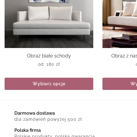
Obraz białe schody
Obraz z n
od:
180
zł
Wybierz opcje
Wy
Darmowa dostawa
dla zamówień powyżej 500 zł
Polska firma
Polskie produkty, polska gwarancja